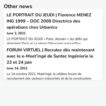
Other news
LE PORTRAIT DU JEUDI | Florence MENEZ
ING 1999 – DOC 2008 Directrice des
opérations chez Urbanics
June 3, 2021
LE PORTRAIT DU JEUDI « Paris, demain », les défis qui
attendent Paris et sa région.Découvrez aujourd'hui
le témoignage de Florence MENEZ, diplômée ingénieur à
FORUM VIRTUEL | Recrutez dès maintenant
l'ENTPE en 1999 et docteur en 2008, actuellement Directrice
avec le e-Meet’ingé de Syntec Ingénierie le
des opérations chez Urbanics.A&T : Bonjour Florence, peux-tu
nous parler d’Urbanics, le bureau d’études dans lequel tu es
23 et 24 juin
directrice des opérations ?Florence : Urbanics est un burea
June 14, 2021
Le 14 octobre 2021, Meet’ingé, le célèbre forum de
recrutement des secteurs industriels et de la construction,
rouvrira ses portes au Carreau du Temple. Durant toute une
journée, les entreprises auront l’opportunité d’échanger de vive
voix avec les étudiants, jeunes diplômés et actifs de l’ingénierie
à la recherche d’opportunités professionnelles.Pour les
entreprises qui auraient des besoins urgen