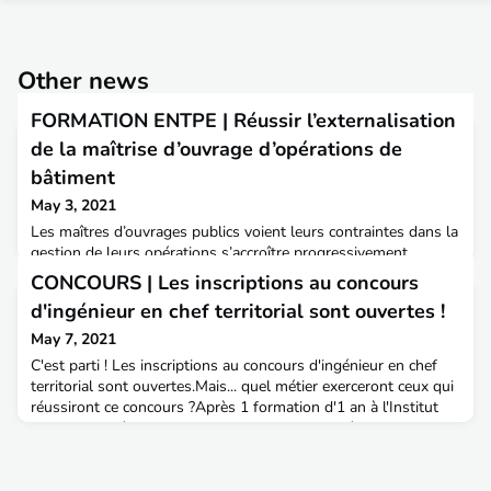
Other news
FORMATION ENTPE | Réussir l’externalisation
de la maîtrise d’ouvrage d’opérations de
bâtiment
May 3, 2021
Les maîtres d’ouvrages publics voient leurs contraintes dans la
gestion de leurs opérations s’accroître progressivement
d’années en années : contraintes financières, moyens humains
CONCOURS | Les inscriptions au concours
en réduction, contraintes techniques, complexité des acteurs…
d'ingénieur en chef territorial sont ouvertes !
Face à ces évolutions rapides imposées notamment par les
évolutions réglementaires et la prise en compte de la transition
May 7, 2021
écologique, la maîtrise d’ouvrage au
C'est parti ! Les inscriptions au concours d'ingénieur en chef
territorial sont ouvertes.Mais... quel métier exerceront ceux qui
réussiront ce concours ?Après 1 formation d'1 an à l'Institut
national des études territoriales (INET), les ingénieurs en chef
territoriaux seront en poste au sein de grandes collectivités
pour exercer des fonctions de pilotage stratégique dans les
domaines à caractère s