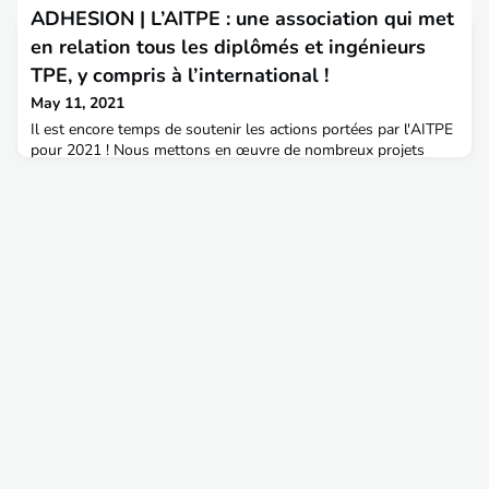
national des études territoriales (INET), les ingénieurs en chef
ADHESION | L’AITPE : une association qui met
territoriaux seront en poste au sein de grandes collectivités
pour exercer des fonctions de pilotage stratégique dans les
en relation tous les diplômés et ingénieurs
domaines à caractère s
TPE, y compris à l’international !
May 11, 2021
Il est encore temps de soutenir les actions portées par l'AITPE
pour 2021 ! Nous mettons en œuvre de nombreux projets
pour être proche de toi et répondre à tes besoins ; projets pour
lesquels nous avons besoin de ton soutien, de ta participation
et de ta fidélité.Association à but non lucratif, l’AITPE existe
grâce aux cotisations de ses membres. Elle regroupe les
étudiants tout comme les anciens