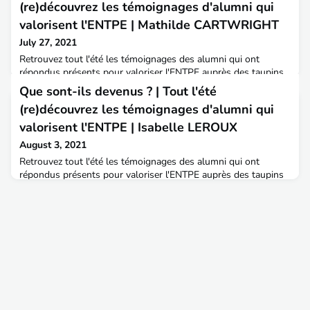
(re)découvrez les témoignages d'alumni qui
valorisent l'ENTPE | Mathilde CARTWRIGHT
July 27, 2021
Retrouvez tout l'été les témoignages des alumni qui ont
répondus présents pour valoriser l'ENTPE auprès des taupins
2021.Merci à eux !Nous commençons cette série avec Mathilde
Que sont-ils devenus ? | Tout l'été
CARTWRIGHT, diplômée 2020 de l'ENTPE, elle vous en dit
(re)découvrez les témoignages d'alumni qui
plus sur son parcours à l'ENTPE, ses engagements dans la vie
associative et le poste qu'elle occupe actuellement. Pour
valorisent l'ENTPE | Isabelle LEROUX
découvrir son témoignage :FacebookLinkedIn ENTPE
August 3, 2021
Retrouvez tout l'été les témoignages des alumni qui ont
répondus présents pour valoriser l'ENTPE auprès des taupins
2021.Merci à eux !Aujourd'hui (re)découvrez Isabelle
LEROUX, diplômée 2001 de l'ENTPE, elle est aujourd'hui
responsable du pôle exploitation du Centre d'études des
tunnels CETU.Le CETU est un service technique central
du Ministère de la Transition écologique, il intervient sur toute