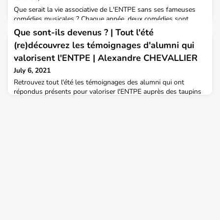
Que serait la vie associative de L'ENTPE sans ses fameuses
comédies musicales ? Chaque année, deux comédies sont
réalisées, et rassemblent plus d'une centaine d'élèves, qui
Que sont-ils devenus ? | Tout l'été
chantent, dansent, jouent, préparent les centaines de costumes
(re)découvrez les témoignages d'alumni qui
et décors, et mettent en lumière ce beau spectacle ✨À la fin de
leurs études à TPE, un groupe de jeunes diplômées, issus des
valorisent l'ENTPE | Alexandre CHEVALLIER
promotions 64, 65 et 66 a décidé de pou
July 6, 2021
Retrouvez tout l'été les témoignages des alumni qui ont
répondus présents pour valoriser l'ENTPE auprès des taupins
2021.Merci à eux !Aujourd'hui (re)découvrez Alexandre
CHEVALLIER, diplômé 2020 de l'ENTPE, il s'intéresse tout
particulièrement aux risques, pollutions et nuisances.Il a suivi
en parallèle du cursus ingénieur un Master en gestion de
l'environnement avec l'Université Lumière Lyon 2. A