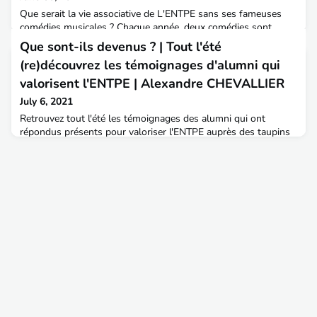
Que serait la vie associative de L'ENTPE sans ses fameuses
comédies musicales ? Chaque année, deux comédies sont
réalisées, et rassemblent plus d'une centaine d'élèves, qui
Que sont-ils devenus ? | Tout l'été
chantent, dansent, jouent, préparent les centaines de costumes
(re)découvrez les témoignages d'alumni qui
et décors, et mettent en lumière ce beau spectacle ✨À la fin de
leurs études à TPE, un groupe de jeunes diplômées, issus des
valorisent l'ENTPE | Alexandre CHEVALLIER
promotions 64, 65 et 66 a décidé de pou
July 6, 2021
Retrouvez tout l'été les témoignages des alumni qui ont
répondus présents pour valoriser l'ENTPE auprès des taupins
2021.Merci à eux !Aujourd'hui (re)découvrez Alexandre
CHEVALLIER, diplômé 2020 de l'ENTPE, il s'intéresse tout
particulièrement aux risques, pollutions et nuisances.Il a suivi
en parallèle du cursus ingénieur un Master en gestion de
l'environnement avec l'Université Lumière Lyon 2. A