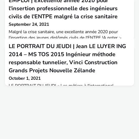
EMPLOI | Excellente année 2020 pour
l'insertion professionnelle des ingénieurs
civils de l'ENTPE malgré la crise sanitaire
September 24, 2021
Malgré la crise sanitaire, une excellente année 2020 pour
l'insertion des jeunes diplômés civils de l'ENTPE !A noter :-
83% des diplômés recrutés moins de 2mois après la sortie-
LE PORTRAIT DU JEUDI | Jean LE LUYER ING
88% satisfaits ou très satisfaits de leur formation- 1 diplômé
2014 – MS TOS 2015 Ingénieur méthode
sur 2 a trouvé un emploi grâce à son stage de fin
d'études(Résultats de l'enquête CGE menée en début d'année
responsable tunnelier, Vinci Construction
2021 - merci aux très nombreux répondants)
Grands Projets Nouvelle Zélande
October 1, 2021
LE PORTRAIT DU JEUDI « Les métiers à l'international
» Découvrez aujourd'hui le témoignage de Jean LE LUYER,
diplômé ingénieur en 2014 et diplômé 2015 du mastère
spécialisé TOS, actuellement, Ingénieur méthode responsable
tunnelier, Vinci Construction Grands Projets Nouvelle
Zélande. A&T : Bonjour Jean, peux-tu te présenter ?Jean
: Diplômé ingénieur ENTPE en 2014 en VA Génie civil, j’ai
continué m