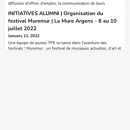
diffusion d'offres d'emploi, la communication de leurs
actualités au réseau ainsi que la réalisation de "sourcing" ou
INITIATIVES ALUMNI | Organisation du
d'un appui à un recrutement.
festival Muremur | La Mure Argens - 8 au 10
juillet 2022
January 11, 2022
Une équipe de jeunes TPE se lance dans l'aventure des
festivals ! Muremur : un festival de musiques actuelles, d’art et
de promotion du territoire qui aura lieu du 8 au 10 juillet 2022,
à la Mure Argens.Le festival a pour ambition d’aller plus loin
qu’un simple festival de musique ; des spectacles culturels
variés, des conférences, des activités en journée pour découvrir
le territoire et un marché