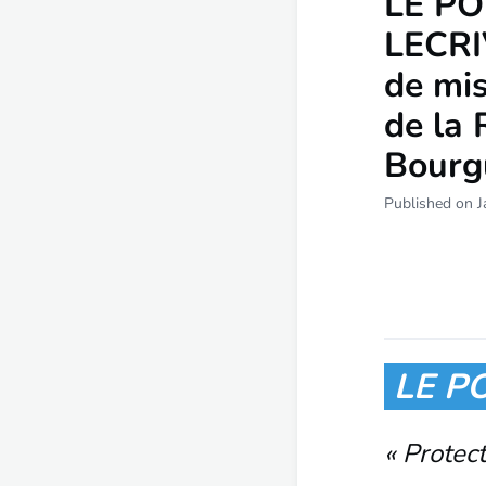
LE PO
LECRI
de mis
de la 
Bourg
Published on J
LE P
« Protec