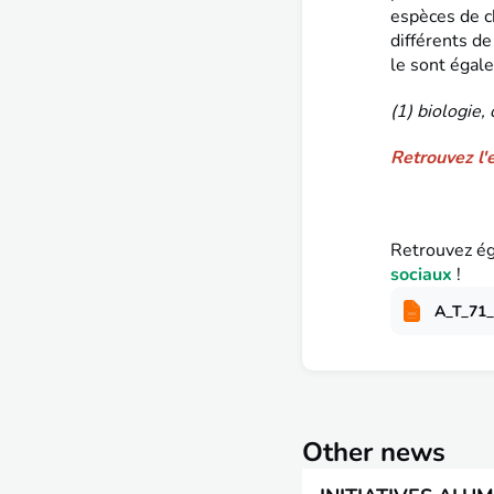
espèces de c
différents de
le sont égale
(1) biologie,
Retrouvez l'
Retrouvez ég
sociaux
!
A_T_71_
Other news