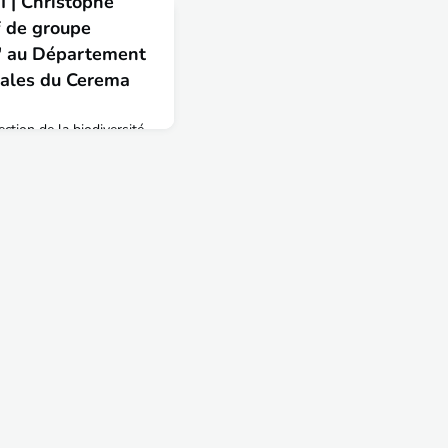
 | Christophe
 de groupe
e" au Département
riales du Cerema
tion de la biodiversité
découvrez le témoignage
r de l'ENTPE titularisé
, actuellement chef de
 au Département des
Cerema Aménagement &
, quel est ton parcours
u