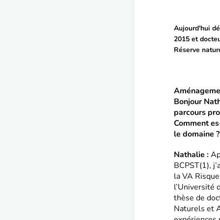
Aujourd'hui d
2015 et docteu
Réserve natur
Aménagement
Bonjour Nath
parcours pro
Comment es-
le domaine ?
Nathalie :
Ap
BCPST(1), j’a
la VA Risques
l’Université
thèse de doc
Naturels et 
expériences 