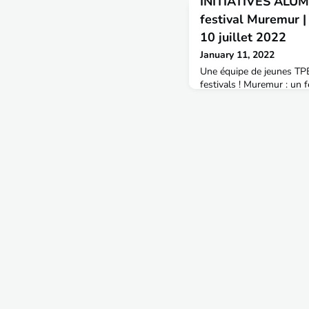
INITIATIVES ALUMN
festival Muremur |
10 juillet 2022
January 11, 2022
Une équipe de jeunes TPE
festivals ! Muremur : un 
d’art et de promotion du t
10 juillet 2022, à la Mure
ambition d’aller plus loin
musique ; des spectacles 
conférences, des activité
territoire et un marché