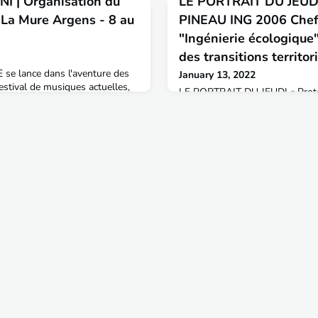
I | Organisation du
LE PORTRAIT DU JEUDI
 La Mure Argens - 8 au
PINEAU ING 2006 Chef
"Ingénierie écologiqu
des transitions territo
 se lance dans l'aventure des
January 13, 2022
festival de musiques actuelles,
LE PORTRAIT DU JEUDI « Protec
erritoire qui aura lieu du 8 au
et des paysages » Aujourd'hui 
 Argens.Le festival a pour
de Christophe PINEAU, ingénieu
 qu’un simple festival de
sur concours sur titres en 2006
culturels variés, des
groupe "Ingénierie écologique"
s en journée pour découvrir le
transitions territoriales du 
Territoires : Bonjour Christophe
professionnel ? Comment es-t