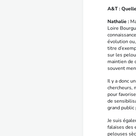
A&T : Quelle
Nathalie :
Ma
Loire Bourgui
connaissance
évolution ou,
titre d’exemp
sur les pelou
maintien de 
souvent men
Il y a donc u
chercheurs, m
pour favorise
de sensibilis
grand public 
Je suis égal
falaises des 
pelouses sèch