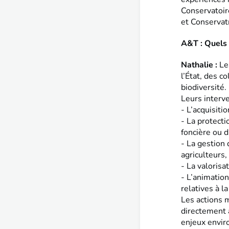
Conservatoir
et Conservat
A&T : Quels 
Nathalie :
Le
l’État, des co
biodiversité.
Leurs interve
- L’acquisiti
- La protecti
foncière ou d
- La gestion 
agriculteurs,
- La valorisa
- L’animation
relatives à la
Les actions 
directement 
enjeux envir