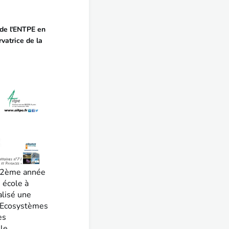
de l'ENTPE en
vatrice de la
en 2ème année
 école à
alisé une
s Ecosystèmes
es
 le