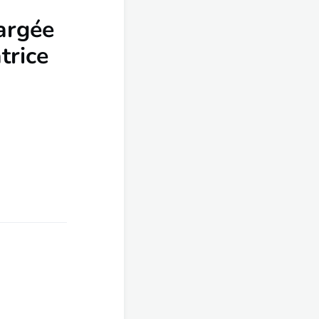
argée
trice