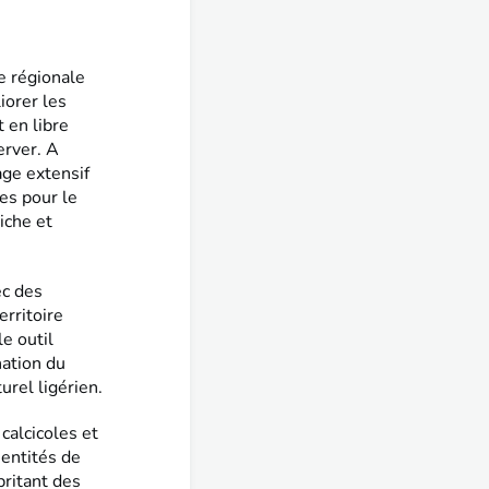
e régionale
iorer les
 en libre
erver. A
age extensif
ues pour le
iche et
ec des
erritoire
le outil
nation du
urel ligérien.
calcicoles et
 entités de
britant des