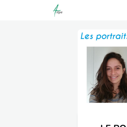
Actualités
Agenda
C
Offres d'emploi dépôt/co
Clubs | Promos