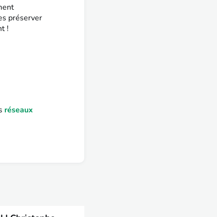
ment
les préserver
t !
es
réseaux