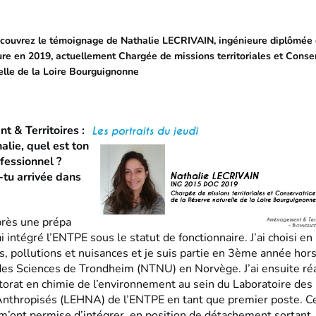
écouvrez le témoignage de Nathalie LECRIVAIN, ingénieure diplômée 
re en 2019, actuellement Chargée de missions territoriales et Conser
elle de la Loire Bourguignonne
 & Territoires :
alie, quel est ton
fessionnel ?
tu arrivée dans
rès une prépa
i intégré l’ENTPE sous le statut de fonctionnaire. J’ai choisi 
, pollutions et nuisances et je suis partie en 3ème année hors
 des Sciences de Trondheim (NTNU) en Norvège. J’ai ensuite ré
torat en chimie de l’environnement au sein du Laboratoire de
Anthropisés (LEHNA) de l’ENTPE en tant que premier poste. C
m’ont permise d’intégrer, en position de détachement sortant,