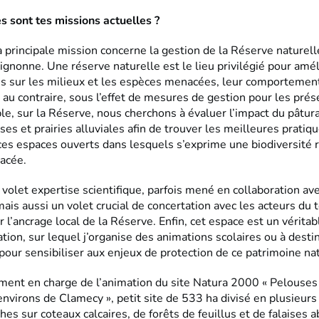
s sont tes missions actuelles ?
 principale mission concerne la gestion de la Réserve naturell
gnonne. Une réserve naturelle est le lieu privilégié pour amél
s sur les milieux et les espèces menacées, leur comportement
 au contraire, sous l’effet de mesures de gestion pour les prés
le, sur la Réserve, nous cherchons à évaluer l’impact du pâtur
ses et prairies alluviales afin de trouver les meilleures pratiq
ces espaces ouverts dans lesquels s’exprime une biodiversité r
acée.
n volet expertise scientifique, parfois mené en collaboration av
ais aussi un volet crucial de concertation avec les acteurs du t
r l’ancrage local de la Réserve. Enfin, cet espace est un véritab
ation, sur lequel j’organise des animations scolaires ou à desti
pour sensibiliser aux enjeux de protection de ce patrimoine nat
ement en charge de l’animation du site Natura 2000 « Pelouses 
environs de Clamecy », petit site de 533 ha divisé en plusieurs
es sur coteaux calcaires, de forêts de feuillus et de falaises a