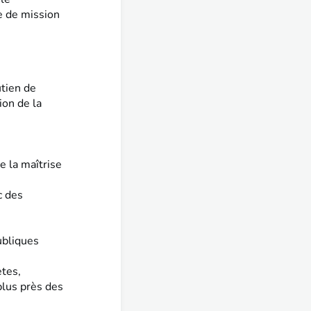
e de mission
utien de
ion de la
e la maîtrise
c des
ubliques
ètes,
plus près des