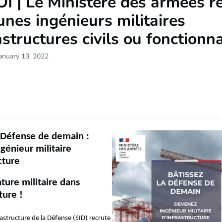
 | Le Ministère des armées r
unes ingénieurs militaires
astructures civils ou fonctionn
anuary 13, 2022
a Défense de demain :
génieur militaire
cture
ture militaire dans
ture !
rastructure de la Défense (SID) recrute