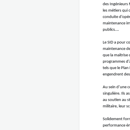
des Ingénieurs M
les métiers qui 
conduite d’opér
maintenance imm
publics….
Le SID a pour cœ
maintenance des
que la maîtrise 
programmes d’a
tels que le Pla
engendrent des 
Au sein d’une 
singulière. Ils 
au soutien au s
militaire, leur 
Solidement form
performance éner