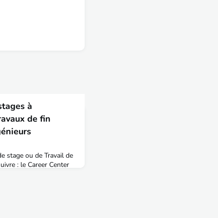
stages à
ravaux de fin
génieurs
de stage ou de Travail de
uivre : le Career Center
 Publics de l'Etat.Les
e la formation dispensée à
projet pédagogique et
préhension du monde du
ue l’acquisition de savoir-