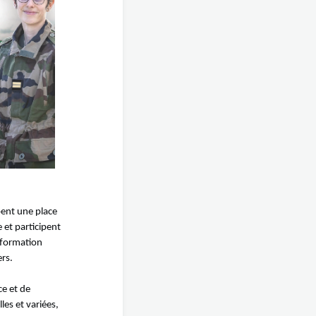
ent une place
 et participent
 formation
ers.
e et de
les et variées,