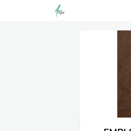
Actualités
Agenda
C
Offres d'emploi dépôt/co
Clubs | Promos