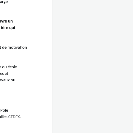
large
uvre un
rière qui
et de motivation
r ou école
es et
ravaux ou
 Pôle
illes CEDEX.