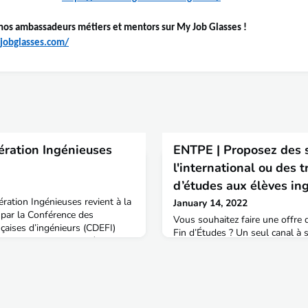
nos ambassadeurs métiers et mentors sur My Job Glasses !
jobglasses.com/
ération Ingénieuses
ENTPE | Proposez des 
l'international ou des t
d’études aux élèves in
ration Ingénieuses revient à la
January 14, 2022
 par la Conférence des
Vous souhaitez faire une offre 
nçaises d’ingénieurs (CDEFI)
Fin d’Études ? Un seul canal à s
ion depuis 2011, l’opération
de l’Ecole Nationale des Travaux
022 pour poursuivre son
stages font partie intégrante d
ion des femmes dans le secteur
l’ENTPE.Ils s’insèrent dans le 
ngénieur·e·s, élèves et femmes
permettent une meilleure com
rson
travail par les étudiants, ainsi q