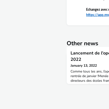
Echangez avec 
https://app.my
Other news
Lancement de l'op
2022
January 13, 2022
Comme tous les ans, l’opé
rentrée de janvier !Menée
directeurs des écoles fra
chaque année sans except
Ingénieuses revient en 2
combat pour la valorisat
de l’ingénierie.Écoles d’i
ingénieures, ou toute pe