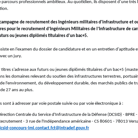
e parcours professionnels ambitieux. Au quotidien, ils disposent d’une très 
tion.
 campagne de recrutement des Ingénieurs militaires d'infrastructure et o
tres pour le recrutement d’Ingénieurs Militaires de l’Infrastructure de car
uturs ou jeunes diplômés titulaires d'un bac+5.
siste en l’examen du dossier de candidature et en un entretien d’aptitude 
vec un jury.
 titres s’adresse aux futurs ou jeunes diplômés titulaires d'un bac+5 (maste
ans les domaines relevant du soutien des infrastructures terrestres, portuair
 de l'environnement, du développement durable, des marchés publics de t
 de 27 ans au plus.
 sont à adresser par voie postale suivie ou par voie électronique à :
irection Centrale du Service d'Infrastructure de la Défense (DCSID) - BPRE -
Recrutement - 3 rue de l'Indépendance américaine - CS 80601 - 78013 Versa
dcsid-concours-imi.contact.fct@intradef.gouv.fr