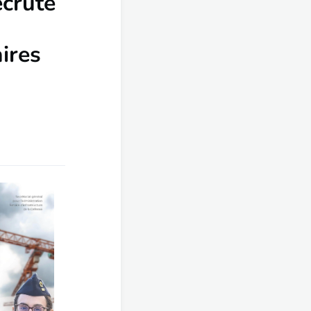
ecrute
aires