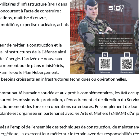
ilitaires d’Infrastructure (IMI) dans
concourent à l’acte de construire :
ations, maîtrise d’œuvre,
obilière, expertise nucléaire, achats
ur de métier la construction et la
 infrastructures de la Défense ainsi
de l’énergie. L’arrivée de nouveaux
rmement ou de plans ministériels,
n Famille ou le Plan Hébergement,
besoins croissants en infrastructures techniques ou opérationnelles.
communauté humaine soudée et aux profils complémentaires, les IMI occup
assurent les missions de production, d’encadrement et de direction du Service
tationnement des forces en opérations extérieures. En complément de leur
scolarité est organisée en partenariat avec les Arts et Métiers (ENSAM) d’Ang
és à l’emploi de l’ensemble des techniques de construction, de maintenanc
gétique, ils exercent leur métier sur le terrain avec des responsabilités réel