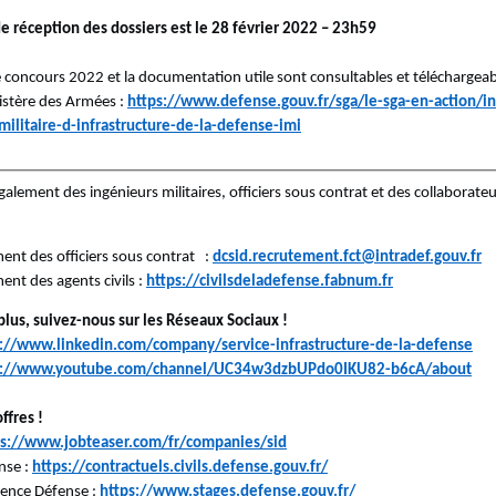
de réception des dossiers est le 28 février 2022 – 23h59
 concours 2022 et la documentation utile sont consultables et téléchargeable
istère des Armées :
https://www.defense.gouv.fr/sga/le-sga-en-action/in
militaire-d-infrastructure-de-la-defense-imi
galement des ingénieurs militaires, officiers sous contrat et des collaborate
ent des officiers sous contrat :
dcsid.recrutement.fct@intradef.gouv.fr
nt des agents civils :
https://civilsdeladefense.fabnum.fr
plus, suivez-nous sur les Réseaux Sociaux !
s://www.linkedin.com/company/service-infrastructure-de-la-defense
s://www.youtube.com/channel/UC34w3dzbUPdo0IKU82-b6cA/about
ffres !
ps://www.jobteaser.com/fr/companies/sid
ense :
https://contractuels.civils.defense.gouv.fr/
ience Défense :
https://www.stages.defense.gouv.fr/