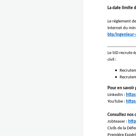
La date limite 
Le règlement de
internet du min
btp/ingenieur-
Le SID recrute é
civil :
Recrutem
Recruteme
Pour en savoir 
LinkedIn :
http
YouTube :
http
Consultez nos o
Jobteaser :
htt
Civils de la Déf
Première Expér