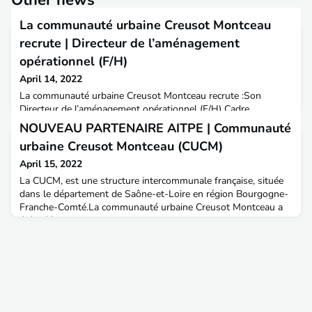
La communauté urbaine Creusot Montceau
recrute | Directeur de l’aménagement
opérationnel (F/H)
April 14, 2022
La communauté urbaine Creusot Montceau recrute :Son
Directeur de l’aménagement opérationnel (F/H) Cadre
d’emplois de catégorie A - Filière technique ou contractuel
NOUVEAU PARTENAIRE AITPE | Communauté
(CDD 3 ans renouvelable une fois)La collectivité territoriale La
urbaine Creusot Montceau (CUCM)
communauté urbaine Creusot Montceau pilote le
développement d’un territoire constitué de 34 communes et
April 15, 2022
compte 97 000 habitants. Située en Bourgogne du Sud, la
La CUCM, est une structure intercommunale française, située
communauté
dans le département de Saône-et-Loire en région Bourgogne-
Franche-Comté.La communauté urbaine Creusot Montceau a
été créée en 1970 et rassemble aujourd'hui trente-quatre
communes. Premier pôle industriel entre Paris et Lyon et 2e
site universitaire de Bourgogne, la Communauté urbaine
Creusot Montceau accueille aujourd'hui plus de 2 500 en