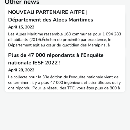
Other news
NOUVEAU PARTENAIRE AITPE |
Département des Alpes Maritimes
April 15, 2022
Les Alpes Maritime rassemble 163 communes pour 1 094 283
d’habitants (2019).Échelon de proximité par excellence, le
Département agit au cœur du quotidien des Maralpins, à
toutes les étapes de leur vie. Ses actions principales portent
Plus de 47 000 répondants à l'Enquête
sur les solidarités humaines, les infrastructures et les routes
départementales, l'éducation au niveau des collèges, la
nationale IESF 2022 !
protection de l'environnement et la culture.
April 28, 2022
La collecte pour la 33e édition de l'enquête nationale vient de
se terminer : il y a plus 47 000 ingénieurs et scientifiques qui y
ont répondu !Pour le réseau des TPE, vous êtes plus de 800 à
avoir répondu à l'enquête, record de 2020 largement battu !Un
grand merci à vous tous.L'analyse des résultats est en cours et
nous ne manquerons pas de revenir vers vous pour vous
présenter les résultats !