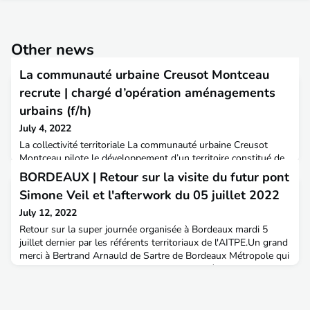
Other news
La communauté urbaine Creusot Montceau
recrute | chargé d’opération aménagements
urbains (f/h)
July 4, 2022
La collectivité territoriale La communauté urbaine Creusot
Montceau pilote le développement d’un territoire constitué de
34 communes et compte 97000 habitants. Située en
BORDEAUX | Retour sur la visite du futur pont
Bourgogne du Sud, la communauté urbaine Creusot Montceau
Simone Veil et l'afterwork du 05 juillet 2022
appartient à l’arc urbain qui structure, de Dijon à Chalon-sur-
Saône, la région Bourgogne-Franche Comté. Elle est desservie
July 12, 2022
par des axes de communication privilégiés grâce à
Retour sur la super journée organisée à Bordeaux mardi 5
juillet dernier par les référents territoriaux de l'AITPE.Un grand
merci à Bertrand Arnauld de Sartre de Bordeaux Métropole qui
a permis la visite du pont Simone Veil.Nous étions une
trentaine de participants à la visite et au pique-nique. Vous
trouverez ci-dessous 👇 quelques photos de
l’évènement. Rendez-vous est pris d'ici la fin de l'ann