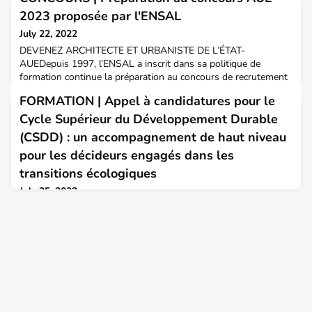
2023 proposée par l'ENSAL
July 22, 2022
DEVENEZ ARCHITECTE ET URBANISTE DE L’ÉTAT-
AUEDepuis 1997, l’ENSAL a inscrit dans sa politique de
formation continue la préparation au concours de recrutement
des architectes et urbanistes de l’État - AUE.L’École
FORMATION | Appel à candidatures pour le
d'architecture propose une préparation aux épreuves du
concours externe des AUE aux titulaires d’un diplôme qui
Cycle Supérieur du Développement Durable
donne accès au titre d’architecte en France (DPLG ou HMONP),
(CSDD) : un accompagnement de haut niveau
et aux épreuves
pour les décideurs engagés dans les
transitions écologiques
July 25, 2022
L'appel à candidatures pour la 15ème promotion du Cycle
supérieur de développement durable est lancé jusqu'au 15
octobre 2022 (voir plaquette de présentation jointe). Le cycle
supérieur du développement durable (CSDD) est ouvert à
l’ensemble des décideurs publics et privés : interministériels,
territoriaux, entrepreneuriaux et associatifs. Il associe toutes
les parties prenantes à l’élaboration d