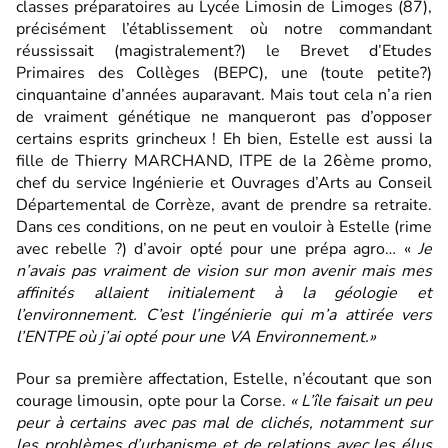
classes préparatoires au Lycée Limosin de Limoges (87),
précisément l’établissement où notre commandant
réussissait (magistralement?) le Brevet d’Etudes
Primaires des Collèges (BEPC), une (toute petite?)
cinquantaine d’années auparavant. Mais tout cela n’a rien
de vraiment génétique ne manqueront pas d’opposer
certains esprits grincheux ! Eh bien, Estelle est aussi la
fille de Thierry MARCHAND, ITPE de la 26ème promo,
chef du service Ingénierie et Ouvrages d’Arts au Conseil
Départemental de Corrèze, avant de prendre sa retraite.
Dans ces conditions, on ne peut en vouloir à Estelle (rime
avec rebelle ?) d’avoir opté pour une prépa agro… «
Je
n’avais pas vraiment de vision sur mon avenir mais mes
affinités allaient initialement à la géologie et
l’environnement. C’est l’ingénierie qui m’a attirée vers
l’ENTPE où j’ai opté pour une VA Environnement.»
Pour sa première affectation, Estelle, n’écoutant que son
courage limousin, opte pour la Corse.
« L’île faisait un peu
peur à certains avec pas mal de clichés, notamment sur
les problèmes d’urbanisme et de relations avec les élus