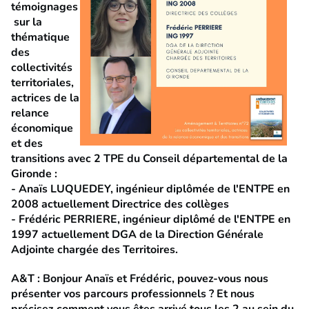
témoignages
sur la
thématique
des
collectivités
territoriales,
actrices de la
relance
économique
et des
transitions avec 2 TPE du Conseil départemental de la
Gironde :
- Anaïs LUQUEDEY, ingénieur diplômée de l'ENTPE en
2008 actuellement Directrice des collèges
- Frédéric PERRIERE, ingénieur diplômé de l'ENTPE en
1997 actuellement DGA de la Direction Générale
Adjointe chargée des Territoires.
A&T : Bonjour Anaïs et Frédéric, pouvez-vous nous
présenter vos parcours professionnels ? Et nous
précisez comment vous êtes arrivé tous les 2 au sein du