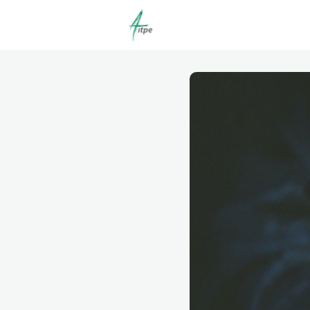
Actualités
Agenda
C
Offres d'emploi dépôt/co
Clubs | Promos