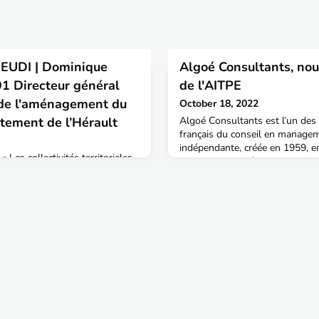
EUDI | Dominique
Algoé Consultants, nou
 Directeur général
de l'AITPE
 de l'aménagement du
October 18, 2022
rtement de l’Hérault
Algoé Consultants est l’un des 
français du conseil en managem
indépendante, créée en 1959, 
s collectivités territoriales,
consultants et réalisant 700 mi
onomique et des
son positionnement sur le marc
uons ce jeudi notre série de
professionnalisme, l’autonomie et
ique des collectivités
ses consultants. Algoé intervie
 la relance économique et des
publics et privés pour les aider 
que JAUMARD, ingénieur
91 actuellement Directeur
e de l'aménagement du te