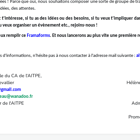
dées ! Parce que oui, nous souhaitons composer une sorte de groupe de trav
idées, des attentes.
et t'intéresse, si tu as des idées ou des besoins, si tu veux t'impliquer da
tu veux organiser un évènement etc., rejoins-nous !
eux remplir ce
Framaforms
. Et nous lancerons au plus vite une première 
us d'informations, n'hésite pas à nous contacter à l'adresse mail suivante :
a
le du CA de l'AITPE,
ndre Chevallier Hélène Des
@gmail.com
beau@wanadoo.fr
strateur de l'AITPE Administrat
omo 65 Promo 5