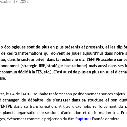
October 17, 2022
io-écologiques sont de plus en plus présents et pressants, et les dipl
 de ces transformations qui doivent se jouer aujourd'hui dans notre s
ue, dans le secteur privé, dans la recherche etc. L'ENTPE accélère sur ce 
ionnement (stratégie RSE, stratégie bas-carbone) mais aussi dans ses 
 commun dédié à la TES, etc.). C'est aussi de plus en plus un sujet d'éch
sse.
tat, le CA de l'AITPE souhaite renforcer son positionnement sur ces enjeux
d'échanger, de débattre, de s'engager dans sa structure et son quot
'ENTPE
dans sa transformation. A titre d'exemple, renforcement du p
e planet, organisation de sessions d'animation et de formation à la Fre
ges, évènement comme la projection du film
Ruptures
l'année dernière...