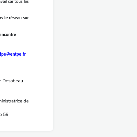
ail car tous les
ns le réseau sur
rencontre
itpe@entpe.fr
obeau
rice de
9