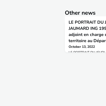
Other news
LE PORTRAIT DU J
JAUMARD ING 1991
adjoint en charge
territoire au Dépa
October 13, 2022
LE PORTRAIT DU JEUDI « Le
actrices de la relance éc
transitions » Nous contin
témoignages sur la thémat
territoriales, actrices de
transitions avec Domini
diplômé de l'ENTPE en 19
général adjoint en charg