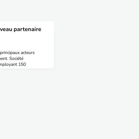
veau partenaire
principaux acteurs
ent. Société
employant 150
ssions de conseil par an,
hé s’appuie sur le
 l’esprit d’initiative de
nt auprès des acteurs
à conduire le