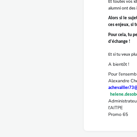
Et toutes vos i
alumni ont des 
Alors si le suj
ces enjeux, si 
Pour cela, tu p
d'échange !
Et si tu veux pl
A bientôt !
Pour l'ensemb
Alexa
achevallier73
helene.deso
Admini
l'AITPE
Pr