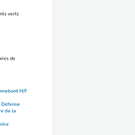
E
nts verts
ires de
ennebont H/F
a Défense
re de la
vice