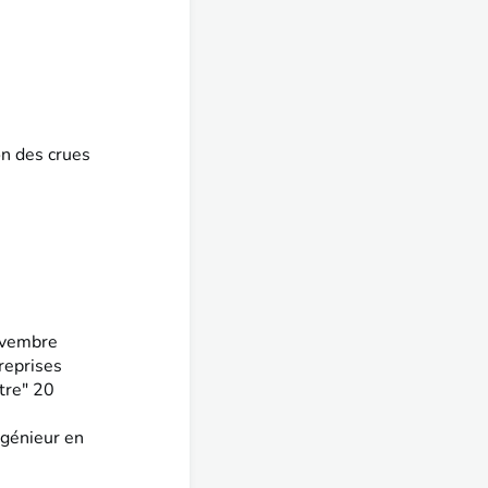
on des crues
novembre
treprises
itre" 20
génieur en