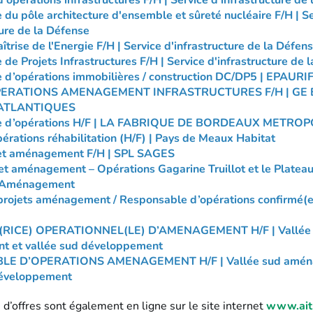
'opérations infrastructures F/H | Service d'infrastructure de
du pôle architecture d'ensemble et sûreté nucléaire F/H | S
ture de la Défense
îtrise de l'Energie F/H | Service d'infrastructure de la Défen
de Projets Infrastructures F/H | Service d'infrastructure de 
 d’opérations immobilières / construction DC/DP5 | EPAURI
ERATIONS AMENAGEMENT INFRASTRUCTURES F/H | GE 
ATLANTIQUES
e d’opérations H/F | LA FABRIQUE DE BORDEAUX METRO
érations réhabilitation (H/F) | Pays de Meaux Habitat
jet aménagement F/H | SPL SAGES
et aménagement – Opérations Gagarine Truillot et le Plateau 
s Aménagement
projets aménagement / Responsable d’opérations confirmé(e
RICE) OPERATIONNEL(LE) D’AMENAGEMENT H/F | Vallée
 et vallée sud développement
E D’OPERATIONS AMENAGEMENT H/F | Vallée sud amén
développement
d’offres sont également en ligne sur le site internet
www.ait