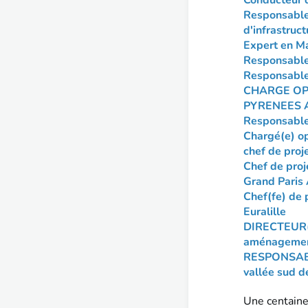
Conducteur d
Responsable 
d'infrastruc
Expert en Ma
Responsable 
Responsable
CHARGE OP
PYRENEES 
Responsabl
Chargé(e) op
chef de pro
Chef de proj
Grand Pari
Chef(fe) de 
Euralille
DIRECTEUR(
aménagement
RESPONSABL
vallée sud 
Une centaine 