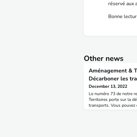
réservé aux 
Bonne lectur
Other news
Aménagement & Ter
Décarboner les tr
December 13, 2022
Le numéro 73 de notre 
Territoires porte sur la 
transports. Vous pouvez 
sociaux (LinkedIn, Facebo
témoignages tirés de cett
Jeudi". Vous rencontrerez
membres du réseau, qui i
accompagner la décarbona