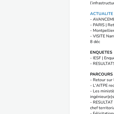
l’infrastructu
ACTUALITE 
- AVANCEMENT
- PARIS | Re
- Montpellier
- VISITE Nan
8 déc
ENQUETES
- IESF | Enq
- RESULTATS
PARCOURS 
- Retour sur
- L'AITPE rec
- Les ministè
ingénieur(e)s
- RESULTAT C
chef territor
- Félicitati