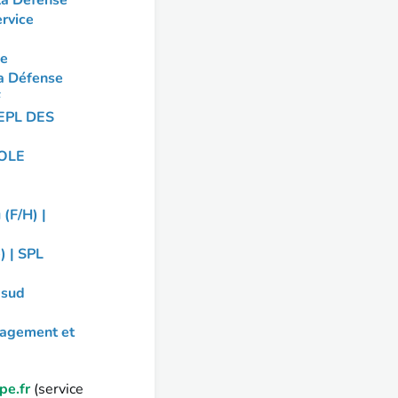
 la Défense
ervice
se
la Défense
F
EPL DES
POLE
(F/H) |
) | SPL
 sud
agement et
pe.fr
(service