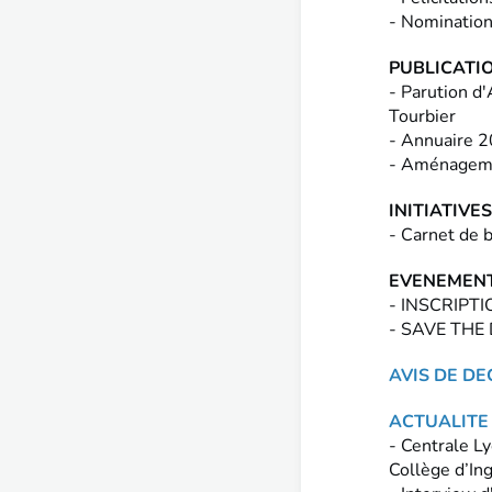
- Nomination
PUBLICATI
- Parution d
Tourbier
- Annuaire 
- Aménagemen
INITIATIVE
- Carnet de 
EVENEMENT
- INSCRIPTIO
- SAVE THE D
AVIS DE DE
ACTUALITE 
- Centrale Ly
Collège d’In