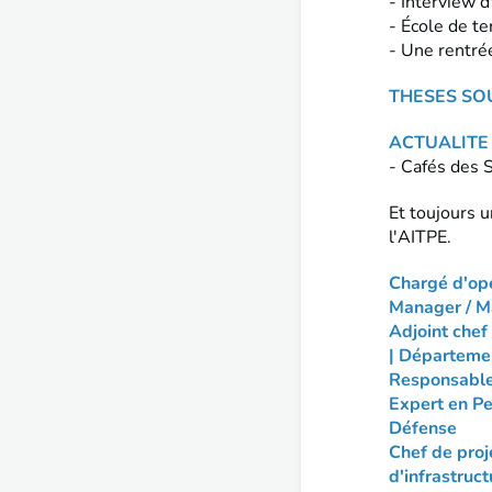
- Interview d
- École de t
- Une rentré
THESES SO
ACTUALITE 
- Cafés des 
Et toujours 
l'AITPE.
Chargé d'op
Manager / Ma
Adjoint che
| Départeme
Responsable 
Expert en Pe
Défense
Chef de proj
d'infrastruc