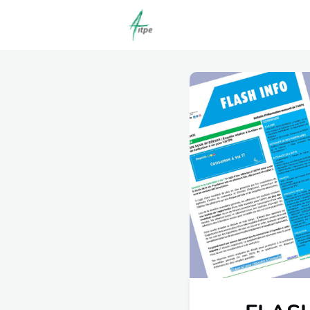
Actualités
Agenda
C
Offres d'emploi dépôt/co
Clubs | Promos