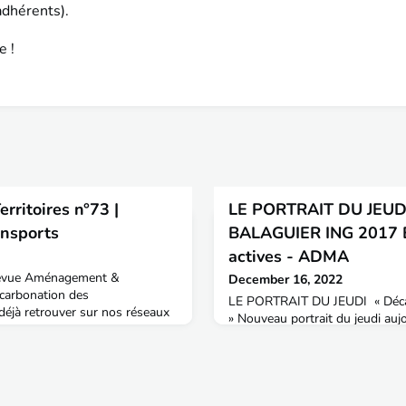
adhérents).
e !
ritoires n°73 |
LE PORTRAIT DU JEUDI 
ansports
BALAGUIER ING 2017 E
actives - ADMA
revue Aménagement &
December 16, 2022
décarbonation des
LE PORTRAIT DU JEUDI « Décar
déjà retrouver sur nos réseaux
» Nouveau portrait du jeudi aujo
ok, Instagram) les premiers
BALAGUIER, diplômé de l'ENTPE
e revue pour nos "Portraits du
actuellement expert mobilités a
 à travers ces pages quelques
Mobilités Actives - ADMAAména
nterviennent au quotidien pour
Bonjour Olivier, peux-tu nous 
tion de la mobili
professionnel ?Olivier BALAGUIE