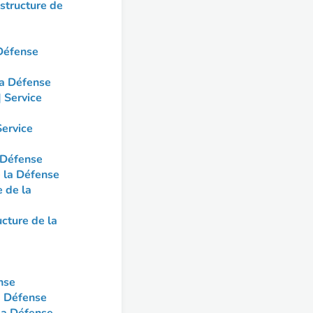
astructure de
 Défense
la Défense
 Service
Service
a Défense
e la Défense
e de la
ucture de la
ense
la Défense