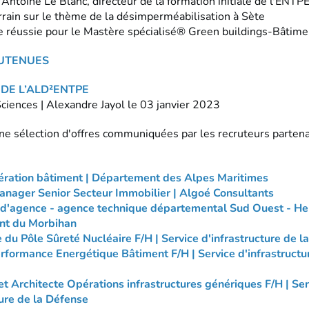
'Antoine Le Blanc, directeur de la formation initiale de l'ENTP
errain sur le thème de la désimperméabilisation à Sète
e réussie pour le Mastère spécialisé® Green buildings-Bâtime
UTENUES
DE L’ALD²ENTPE
Sciences | Alexandre Jayol le 03 janvier 2023
une sélection d'offres communiquées par les recruteurs partena
ération bâtiment | Département des Alpes Maritimes
nager Senior Secteur Immobilier | Algoé Consultants
f d'agence - agence technique départemental Sud Ouest - H
nt du Morbihan
du Pôle Sûreté Nucléaire F/H | Service d'infrastructure de l
rformance Energétique Bâtiment F/H | Service d'infrastructu
et Architecte Opérations infrastructures génériques F/H | Ser
ture de la Défense