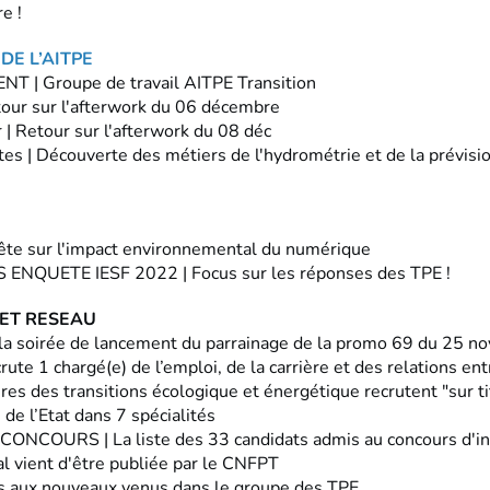
re !
DE L’AITPE
 | Groupe de travail AITPE Transition
tour sur l'afterwork du 06 décembre
 | Retour sur l'afterwork du 08 déc
tes | Découverte des métiers de l'hydrométrie et de la prévisi
uête sur l'impact environnemental du numérique
 ENQUETE IESF 2022 | Focus sur les réponses des TPE !
ET RESEAU
 la soirée de lancement du parrainage de la promo 69 du 25 
rute 1 chargé(e) de l’emploi, de la carrière et des relations en
res des transitions écologique et énergétique recrutent "sur t
 de l’Etat dans 7 spécialités
ONCOURS | La liste des 33 candidats admis au concours d'in
ial vient d'être publiée par le CNFPT
ons aux nouveaux venus dans le groupe des TPE