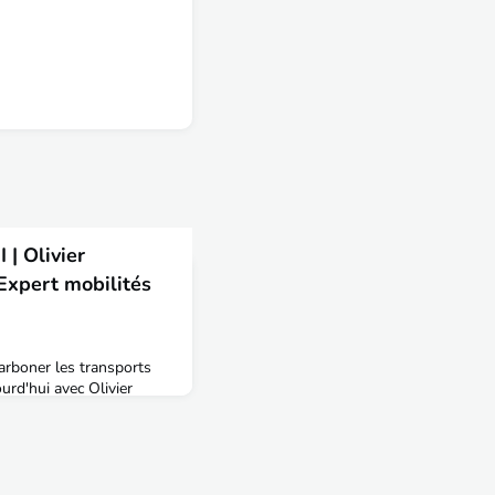
| Olivier
xpert mobilités
boner les transports
urd'hui avec Olivier
 en 2017, il est
ctives à l'Académie des
gement & Territoires :
présenter ton parcours
R : Je suis issu de la