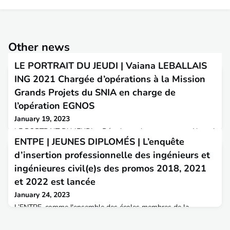
Other news
LE PORTRAIT DU JEUDI | Vaiana LEBALLAIS
ING 2021 Chargée d’opérations à la Mission
Grands Projets du SNIA en charge de
l’opération EGNOS
January 19, 2023
LE PORTRAIT DU JEUDI « Décarboner les transports » Nouvel
ENTPE | JEUNES DIPLOMÉS | L’enquête
article aujourd'hui avec Vaiana LEBALLAIS, diplômée de
l'ENTPE en 2021, actuellement Chargée d’opérations à la
d’insertion professionnelle des ingénieurs et
Mission Grands Projets du SNIA en charge de l’opération
ingénieures civil(e)s des promos 2018, 2021
EGNOS qui aborde la décarbonation du transport aérien.Une
étape modeste mais concrète vers le transport aérien
et 2022 est lancée
décarboné : le Service National d’Ingénierie Aéroportuaire réal
January 24, 2023
L’ENTPE, comme l'ensemble des écoles membres de la
Conférence des Grandes Ecoles, lance son enquête annuelle
d'insertion professionnelle auprès de ses jeunes diplômés