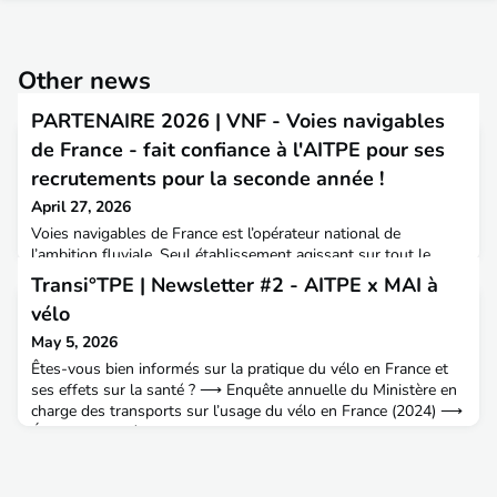
Other news
PARTENAIRE 2026 | VNF - Voies navigables
de France - fait confiance à l'AITPE pour ses
recrutements pour la seconde année !
April 27, 2026
Voies navigables de France est l’opérateur national de
l’ambition fluviale. Seul établissement agissant sur tout le
territoire français, il est au cœur de l’écosystème du
Transi°TPE | Newsletter #2 - AITPE x MAI à
fluvial dont il assure la gestion. VNF est à ce titre un acteur
vélo
central dans la promotion et le fonctionnement de la voie
d’eau.Le réseau navigable en France est constitué de 8 500 km
May 5, 2026
traversant l’ensemble du territoire. Avec la
Êtes-vous bien informés sur la pratique du vélo en France et
ses effets sur la santé ? ⟶ Enquête annuelle du Ministère en
charge des transports sur l’usage du vélo en France (2024) ⟶
Étude de l’unité PACRI – Pasteur-Cnam sur les liens entre la
santé et la pratique du vélo (2024)RECOMMANDATIONSA
voir : "En tandemmes" de Jeanne Lepoix→ https://jeanne-
lepoix.com/portfolio/en-tandemmes/A lire : Roman