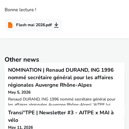
Bonne lecture !
Flash mai 2026.pdf
Other news
NOMINATION | Renaud DURAND, ING 1996
nommé secrétaire général pour les affaires
régionales Auvergne Rhône-Alpes
May 5, 2026
Renaud DURAND, ING 1996 nommé secrétaire général pour
les affaires régionales Auvergne Rhône-AlpesL'AITPE lui
souhaite le meilleur dans ses nouvelles fonctions.📍 Renaud
Transi°TPE | Newsletter #3 - AITPE x MAI à
est diplômé de l'ENTPE en 1996, promotion 41, il était est
vélo
jusque là directeur délégué de la DREAL d'Auvergne-Rhône-
Alpes.Un parcours au service des territoires et des politiques
May 11, 2026