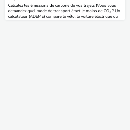
publiques durablesEntré dans la fonction publique e
Calculez les émissions de carbone de vos trajets !Vous vous
demandez quel mode de transport émet le moins de CO₂ ? Un
calculateur (ADEME) compare le vélo, la voiture électrique ou
thermique, le train et l’avion en fonction du nombre de km à
réaliser.⟶ Pour en savoir plus : lien vers le
calculateur RECOMMANDATIONSA voir : "À bicyclette !"
réalisé par Mathias Mlekuz→ https://www.youtube.com/watch?
v=