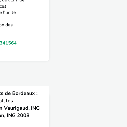
 de l'EPF de
 ces
 l'unité
son des
47341564
 de Bordeaux :
l, les
n Vaurigaud, ING
on, ING 2008