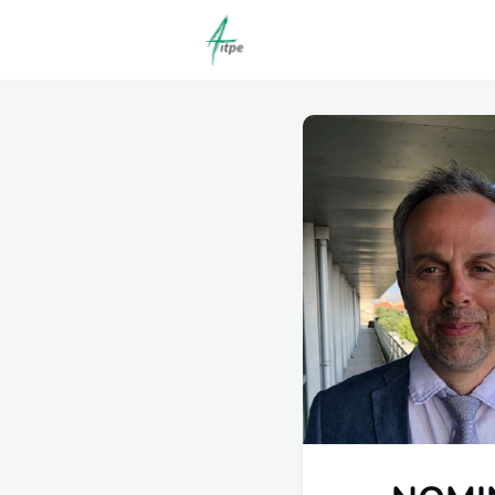
Actualités
Agenda
C
Offres d'emploi dépôt/co
Clubs | Promos