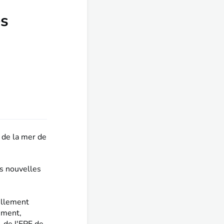
es
 de la mer de
es nouvelles
uellement
ement,