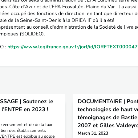
 dans les conseils d'administration de l'EPA Euroméditerranée,
es-Côte d'Azur et de l'EPA Ecovallée-Plaine du Var. Il a aussi
ées occupé des fonctions de direction, en tant que directeur de
le de la Seine-Saint-Denis à la DRIEA IF où il a été
présentant au conseil d'administration de la Société de livrai
ympiques (SOLIDEO).
JO :
https://www.legifrance.gouv.fr/jorf/id/JORFTEXT0000
SAGE | Soutenez le
DOCUMENTAIRE | Ponts
l'ENTPE en 2023 !
technologies de haut vo
témoignages de Bastie
e versement et de de la taxe
2007 et Gilles Valdeyr
utien des établissements
March 31, 2023
L’ENTPE est éligible au solde