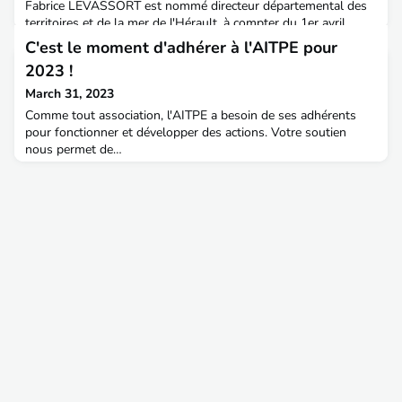
Fabrice LEVASSORT est nommé directeur départemental des
territoires et de la mer de l'Hérault, à compter du 1er avril
2023.L'AITPE le félicite pour cette nomination et lui souhaite le
C'est le moment d'adhérer à l'AITPE pour
meilleur dans ses nouvelles fonctions.📍 Diplômé de
2023 !
l'ENTPE en 1996, promotion 41, ICPEF en 2014, il est
actuellement directeur régional adjoint à la DREAL Provence-
March 31, 2023
Alpes-Côte d'Azur et également, représentant dans l
Comme tout association, l'AITPE a besoin de ses adhérents
pour fonctionner et développer des actions. Votre soutien
nous permet de…