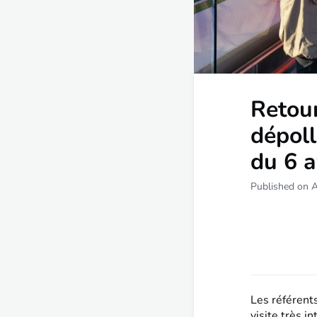
Retour
dépoll
du 6 a
Published on A
Les référents
visite très 