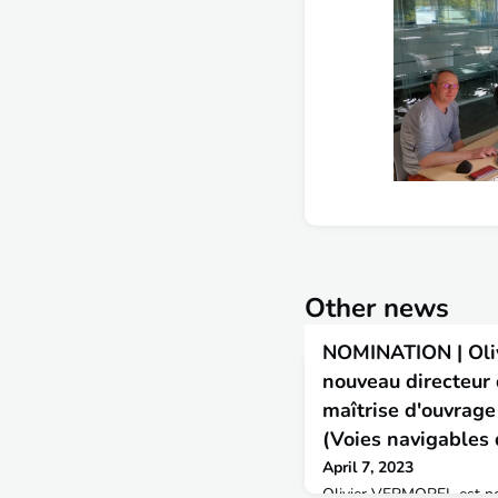
Other news
NOMINATION | Ol
nouveau directeur d
maîtrise d'ouvrag
(Voies navigables 
April 7, 2023
Olivier VERMOREL est nom