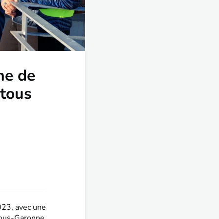
ine de
stous
2023, avec une
stous-Garonne