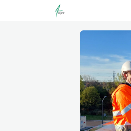
Actualités
Agenda
C
Offres d'emploi dépôt/co
Clubs | Promos