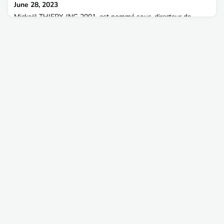
June 28, 2023
Mickaël THIERY, ING 2001, est nommé sous-directeur de
l'action climatique au sein de la direction du climat, de
l'efficacité énergétique et de l'air à la direction générale de
l'énergie et du climat du ministère de la transition écologique
et de la cohésion des territoires et du ministère de la transition
énergétique, à compter du 1er juillet 2023.L'AITPE lui souhaite
le meilleur dans ses nouvelle