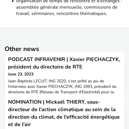
organisation de temps de rencontre et d’échanges :
assemblée générale mensuelle, commissions de
travail, séminaires, rencontres thématiques.
Other news
PODCAST INFRAVENIR | Xavier PIECHACZYK,
président du directoire de RTE
June 23, 2023
Jean-Baptiste LECUIT, ING 2020, s'est prêté au jeu de
l'interview avec Xavier PIECHACZYK, ING 1993, président du
directoire de RTE (Réseau de Transport d'Electricité) pour la
toute première interview des Rendez-Vous de l'Infra de
NOMINATION | Mickaël THIERY, sous-
InfravenirQuelles sont les missions de RTE et de son président
de directoire ? Quelle est la place de RTE parmi les acteurs du
directeur de l'action climatique au sein de la
secteur de l'énergie et son rôle dans la tr
direction du climat, de l'efficacité énergétique
et de l'air