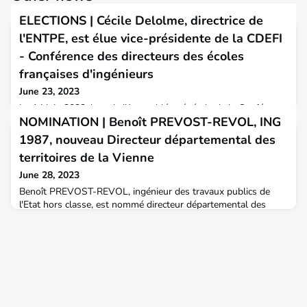
ELECTIONS | Cécile Delolme, directrice de
l'ENTPE, est élue vice-présidente de la CDEFI
- Conférence des directeurs des écoles
françaises d'ingénieurs
June 23, 2023
Le 14 juin 2023, lors de l’Assemblée générale de la Conférence
NOMINATION | Benoît PREVOST-REVOL, ING
des directeurs des écoles françaises d’ingénieurs (CDEFI), et
après plus de quatre ans passés à la présidence, Jacques
1987, nouveau Directeur départemental des
Fayolle, directeur de l’École des Mines de Saint-Étienne a
territoires de la Vienne
passé le flambeau à Emmanuel Duflos, directeur de l’EPF École
d’ingénieurs et ingénieures et vice-président de la Conférence
June 28, 2023
entre octobre 2017 et juin 2023.Él
Benoît PREVOST-REVOL, ingénieur des travaux publics de
l'Etat hors classe, est nommé directeur départemental des
territoires de la Vienne, à compter du 26 juin 2023.L'AITPE lui
souhaite le meilleur dans ses nouvelles fonctions.📍 Diplômé
de l'ENTPE en 1987 promotion 32, il était jusque là Directeur
adjoint à la Direction départementale des Territoires de la
Charente.Il a débuté sa carrière en tant