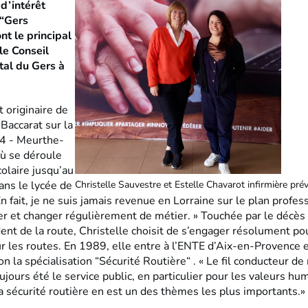
d’intérêt
 “Gers
nt le principal
le Conseil
al du Gers à
t originaire de
 Baccarat sur la
4 - Meurthe-
ù se déroule
olaire jusqu’au
ans le lycée de
Christelle Sauvestre et Estelle Chavarot infirmière pré
En fait, je ne suis jamais revenue en Lorraine sur le plan profes
er et changer régulièrement de métier. » Touchée par le décès
ent de la route, Christelle choisit de s’engager résolument po
ur les routes. En 1989, elle entre à l’ENTE d’Aix-en-Provence e
on la spécialisation “Sécurité Routière“ . « Le fil conducteur d
ujours été le service public, en particulier pour les valeurs hum
a sécurité routière en est un des thèmes les plus importants.»