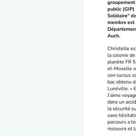
groupement 
public (GIP)
Solidaire“ do
membre est 
Département
Auch.
Christelle es
la colonie de
planète FR 5
et-Moselle o
son cursus sc
bac obtenu d
Lunéville. « 
J’aime voyag
dans un accid
la sécurité s
sans hésitati
parcours a to
recouvre et l