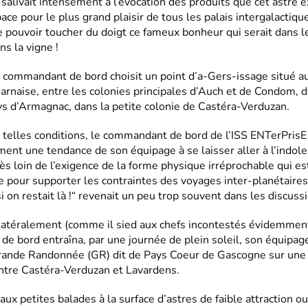
salivait intensément à l’évocation des produits que cet astre 
pace pour le plus grand plaisir de tous les palais intergalactique
 pouvoir toucher du doigt ce fameux bonheur qui serait dans le
s la vigne !
e commandant de bord choisit un point d’a-Gers-issage situé au
rnaise, entre les colonies principales d’Auch et de Condom, d
s d’Armagnac, dans la petite colonie de Castéra-Verduzan.
 telles conditions, le commandant de bord de l’ISS ENTerPrisE
ent une tendance de son équipage à se laisser aller à l’indole
 très loin de l’exigence de la forme physique irréprochable qui es
 pour supporter les contraintes des voyages inter-planétaires. 
i on restait là !“ revenait un peu trop souvent dans les discus
latéralement (comme il sied aux chefs incontestés évidemment 
e bord entraîna, par une journée de plein soleil, son équipage
ande Randonnée (GR) dit de Pays Coeur de Gascogne sur une 
ntre Castéra-Verduzan et Lavardens.
aux petites balades à la surface d’astres de faible attraction o