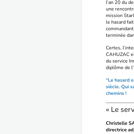
l’an 20 du de
une rencontre
mission Star
le hasard fai
commandant d
terminée dans
Certes, l’int
CAHUZAC est 
du service Im
diplôme de l’
“Le hasard e
siècle. Qui s
chemins !
« Le serv
Christelle 
directrice ad