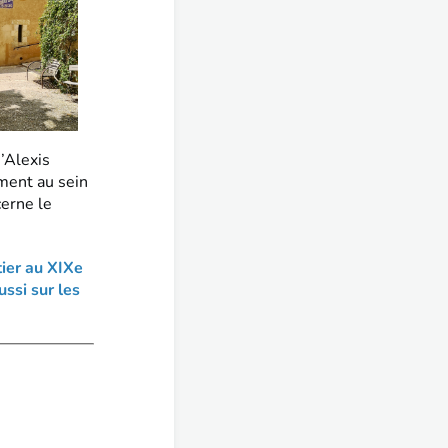
u’Alexis
ment au sein
cerne le
ier au XIXe
ussi sur les