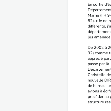
En sortie d’é
Départementa
Marne (FR 94
52). « Je ne 
différents, j
départementa
les aménagem
De 2002 à 200
32) comme te
apprécié part
passe par là…
Départements
Christelle de
nouvelle DIR
de bureau, l
avions à édif
procéder au p
structure re