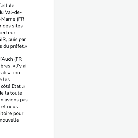
Cellule
du Val-de-
e-Marne (FR
r des sites
specteur
IR, puis par
 du préfet.»
 d’Auch (FR
es. « J’y ai
ralisation
e les
côté Etat .»
de la toute
 n’avions pas
 et nous
ritoire pour
 nouvelle