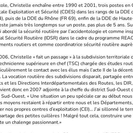
cole, Christelle enchaîne entre 1990 et 2001, trois postes en 
le Exploitation et Sécurité (CDES) dans les rangs de la DDE 
), puis de la DDE du Rhône (FR 69), enfin de la DDE de Haut
reste jamais très longtemps sur un poste, pas plus de 5 ans. Su
’ai abordé la sécurité routière par l’accidentologie et comme in
l Sécurité Routière (IDSR) dans le cadre du programme REAG
ents routiers et comme coordinatrice sécurité routière auprès
6, Christelle « fait un passage » à la subdivision territoriale
chnicienne supérieure en chef (TSC) chargée des études routièr
iculièrement le contact avec les élus mais l’acte II de la décent
 La vocation routière des subdivisions disparait, partagée entr
 et les Directions Interdépartementales des Routes, les DIR, 
vient donc en 2007 adjointe à la cheffe du district Sud-Ouest 
 Sud-Ouest. « Une situation un peu spéciale car au début nous
es moyens restaient à répartir entre nous et les Départements,
ier nos propres centres d’exploitation (CEI)… J’ai sillonné le ter
artage des petites cuillères ! Malgré tout cela, construire une
ste un chalenge passionnant.»