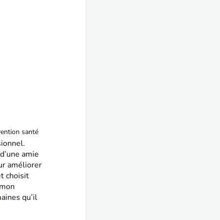
vention santé
sionnel.
 d’une amie
ur améliorer
t choisit
e mon
aines qu’il