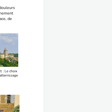
douleurs
ochement
ace, de
t : Le choix
’atterrissage