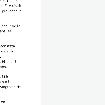
exporte aux 4
s. Elle rêvait
 pré, dans le
 coeur de la
ans les
 constata
nce et à
t
Et puis, la
sions…
! ) le
 sur le
vingtaine de
u en