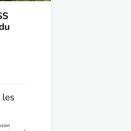
SS
 du
 les
ssion