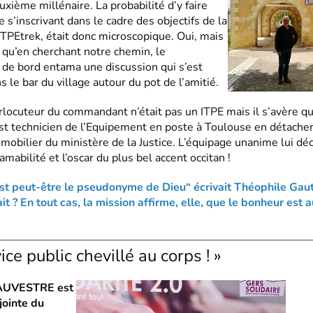
uxième millénaire. La probabilité d’y faire
 s’inscrivant dans le cadre des objectifs de la
ITPEtrek, était donc microscopique. Oui, mais
t qu’en cherchant notre chemin, le
e bord entama une discussion qui s’est
 le bar du village autour du pot de l’amitié.
erlocuteur du commandant n’était pas un ITPE mais il s’avère q
technicien de l’Equipement en poste à Toulouse en détache
mobilier du ministère de la Justice. L’équipage unanime lui dé
amabilité et l’oscar du plus bel accent occitan !
st peut-être le pseudonyme de Dieu“ écrivait Théophile Gaut
ait ? En tout cas, la mission affirme, elle, que le bonheur est a
ice public chevillé au corps ! »
SAUVESTRE est
jointe du