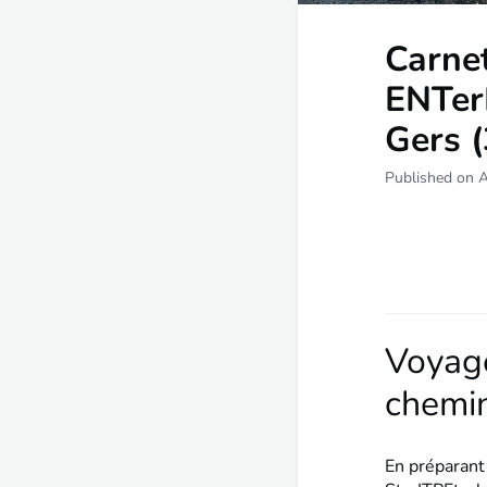
Carnet
ENTerP
Gers (
Published on 
Voyage
chemin
En préparant