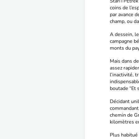
StarITPEtrek 
coins de l’es
par avance de
champ, ou dan
A dessein, l
campagne béa
monts du pay
Mais dans de
assez rapidem
l’inactivité,
indispensable
boutade “Et s
Décidant uni
commandant d
chemin de Gr
kilomètres e
Plus habitué 