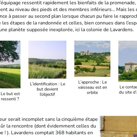
l’équipage ressentit rapidement les bienfaits de la promenade,
ent au niveau des pieds et des membres inférieurs… Mais les 
nce à passer au second plan lorsque chacun pu faire le rappr
 les étapes de la randonnée et celles, bien connues dans l’esp
une planète supposée inexplorée, ici la colonie de Lavardens.
L’approche : Le
L’identification : Le
Le contac
vaisseau est en
but devient
du site d
orbite
 Le but est
l’objectif
 ressenti ?
eur serait incomplet sans la cinquième étape
 sûr la rencontre (dont évidemment celles du
pe ! ). Lavardens comptait 368 habitants en