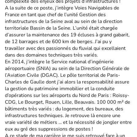
complexité des enjeux des projets d’infrastructures !
A la suite de ce poste, j’intègre Voies Navigables de
France en tant que chef de l’unité Gestion des
infrastructures de la Seine aval au sein de la direction
territoriale Bassin de la Seine. L’unité était chargée
d’assurer la maintenance des 19 écluses à grand gabarit,
de 12 barrages et de 600 km de berges. J’ai pu y
travailler avec des passionnés du fluvial qui excellaient
dans des domaines techniques très variés.
En 2014, j’intègre le Service national d’ingénierie
aéroportuaire (SNIA) au sein de la Direction Générale de
l’Aviation Civile (DGAC). Le pôle territorial de Paris-
Charles de Gaulle dont j’ai alors la responsabilité assure
la gestion du patrimoine immobilier et la conduite
d’opérations sur les aéroports du Nord de Paris : Roissy-
CDG, Le Bourget, Rouen, Lille, Beauvais. 100 000 m² de
bâtiments très variés : du logement, des bureaux, des
infrastructures techniques. Je retrouve là encore une
vraie variété de métiers … et la nécessité de jongler entre
eux au gré des suppressions de postes !
A ce stade de ma carrière je me suis retrouvé face à un