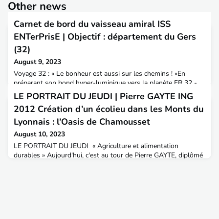
Other news
Carnet de bord du vaisseau amiral ISS
ENTerPrisE | Objectif : département du Gers
(32)
August 9, 2023
Voyage 32 : « Le bonheur est aussi sur les chemins ! »En
préparant son bond hyper-luminique vers la planète FR 32 -
Gers, la mission StarITPEtrek salivait intensément à l’évocation
LE PORTRAIT DU JEUDI | Pierre GAYTE ING
des produits que cet astre exporte aux 4 coins de l’espace pour
2012 Création d’un écolieu dans les Monts du
le plus grand plaisir de tous les palais intergalactiques. Elle
rêvait par avance de pouvoir toucher du doigt ce fameux
Lyonnais : l’Oasis de Chamousset
bonheur qui serait dans le pré, dan
August 10, 2023
LE PORTRAIT DU JEUDI « Agriculture et alimentation
durables » Aujourd'hui, c'est au tour de Pierre GAYTE, diplômé
ingénieur de l'ENTPE en 2012 de nous présenter la création de
son écolieu dans les Monts du Lyonnais : l’Oasis de
Chamousset.A&T : Bonjour Pierre, qui es-tu, quelle est ton
activité actuelle ? Pierre GAYTE : Je suis TPE de la promo 57
(2012). Après un début de carrière au sein du Cere