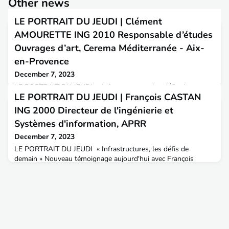
Other news
LE PORTRAIT DU JEUDI | Clément
AMOURETTE ING 2010 Responsable d’études
Ouvrages d’art, Cerema Méditerranée - Aix-
en-Provence
December 7, 2023
LE PORTRAIT DU JEUDI « Infrastructures, les défis de
LE PORTRAIT DU JEUDI | François CASTAN
demain » Nouveau témoignage aujourd'hui avec Clément
AMOURETTE, ingénieur diplômé de l'ENTPE en 2010,
ING 2000 Directeur de l'ingénierie et
actuellement Responsable d’études Ouvrages d’art au Cerema
Systèmes d'information, APRR
Méditerranée à Aix-en-Provence.Aménagement & Territoires :
Bonjour Clément, quel est ton parcours professionnel ?
December 7, 2023
Comment es-tu arrivé au poste que tu occupes ?Clément
LE PORTRAIT DU JEUDI « Infrastructures, les défis de
AMOURETTE : Je po
demain » Nouveau témoignage aujourd'hui avec François
CASTAN, ingénieur diplômé de l'ENTPE en 2000,
actuellement Directeur de l'ingénierie et Systèmes
d'information, APRRAménagement & Territoires : Bonjour
François, quel est ton parcours professionnel ? Comment es-
tu arrivé au poste que tu occupes ?François CASTAN : Issu de
la promotion 45, j’a