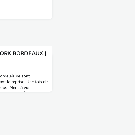
ORK BORDEAUX |
bordelais se sont
nt la reprise. Une fois de
vous. Merci à vos
animation du réseau AITPE
n Berastegui (promo 39),
rielle Desprez (promo 63)
)