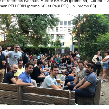
e et référents lyonnais, Aurore BRACH (promo 54), Corenti
 Yann PELLERIN (promo 60) et Paul PEQUIN (promo 63)