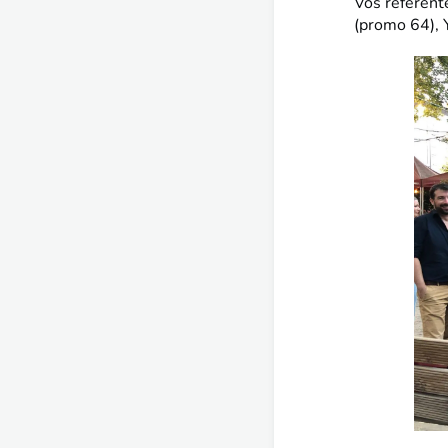
Vos référent
(promo 64),