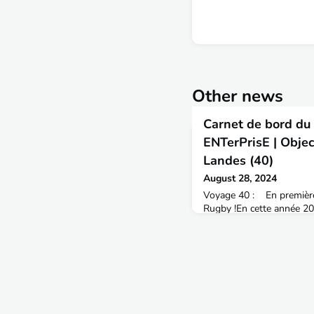
Other news
Carnet de bord du 
ENTerPrisE | Objec
Landes (40)
August 28, 2024
Voyage 40 : En première
Rugby !En cette année 20
les planètes se soient mi
des Jeux Olympiques, et il
que votre tête elle-même
effrénée !Fort opportuné
amiral de la mission Star
juin aux