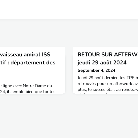
vaisseau amiral ISS
RETOUR SUR AFTERW
tif : département des
jeudi 29 août 2024
September 4, 2024
Jeudi 29 août dernier, les TPE 
retrouvés pour un afterwork ava
 ligne avec Notre Dame du
plus, le succès était au rendez-
24, il semble bien que toutes
référentes et référents pour l'
ses à tourner autour de Paris et
en Nouvelle Aquitaine, Christia
 faut avoir le pied spatial pour
Mélanie Gilles (promo 62), Gab
 ne se perde dans cette rotation
et Charlotte Gachon (promo 60
ment, l’ISS ENTPrisE, vaisseau
ITPEtrek est arrivé en ce début