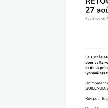
RETO
27 ao
Published on 
Le succès ét
pour l'after
et de la pri
lyonnai(e)s t
Un moment de
GUILLAUD, 
Rdv pour le 