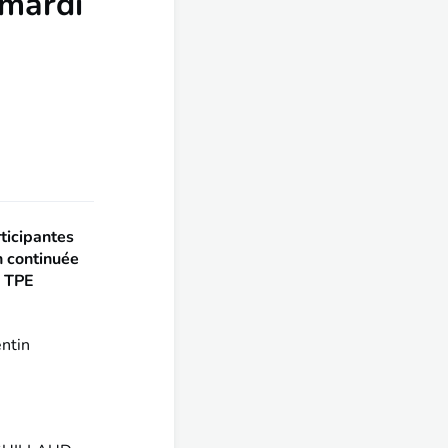
mardi
rticipantes
n continuée
s TPE
ntin