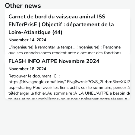
Other news
Carnet de bord du vaisseau amiral ISS
ENTerPrisE | Objectif : département de la
Loire-Atlantique (44)
November 14, 2024
L'ingénieur(e) à remonter le temps... !Ingénieur(e) : Personne
que ses connaissances rendent apte à occuper des fonctions
scientifiques ou techniques actives en vue de prévoir, créer,
FLASH INFO AITPE Novembre 2024
organiser, diriger, contrôler les travaux qui en découlent, ainsi
November 18, 2024
qu'à y tenir un rôle de cadre.La définition du dictionnaire
Larousse est claire, le travail de l’ingénieur se positionne dans
Retrouver le document ICI :
l’avenir par rapport à l
https://drive.google.com/file/d/1ENg6wrnicPGv8_2Lrbrn3kceXXJ79k
usp=sharing Pour avoir les liens actifs sur le sommaire, pensez à
télécharger le fichier.Au sommaire :À LA UNEL'AITPE a besoin de 
toutes et tous : mobilisons-nous pour préserver notre réseau Alu
ans de l’ENTPE | Les aventures d’Alex continuent !ACTUALITÉ DE
L’AITPECarnet de bord du vaisseau