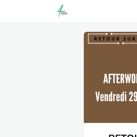
Actualités
Agenda
C
Offres d'emploi dépôt/co
Clubs | Promos