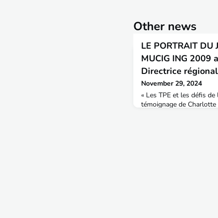
Other news
LE PORTRAIT DU JE
MUCIG ING 2009 
Directrice région
November 29, 2024
« Les TPE et les défis de 
témoignage de Charlotte
l'ENTPE en 2009, ancienn
BRGM à Mayotte, actuelle
de nouvelles opportunité
Bonjour Charlotte, peux-
mots ainsi que ton parco
MUCIG : Je me qual