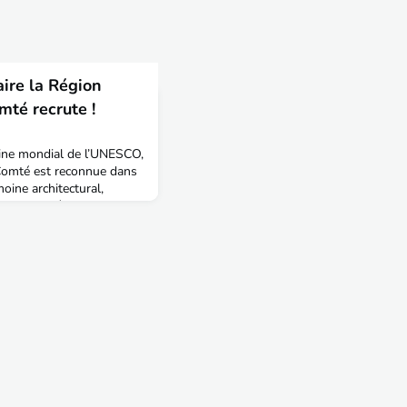
ire la Région
té recrute !
oine mondial de l’UNESCO,
Comté est reconnue dans
oine architectural,
e. Elle est également le
de taille mondiale. Du
acs au Parc naturel du
 long du Doubs et de la