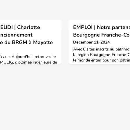
UDI | Charlotte
EMPLOI | Notre partena
anciennement
Bourgogne Franche-Com
ale du BRGM à Mayotte
December 11, 2024
Avec 8 sites inscrits au patrim
la région Bourgogne-Franche-
l'eau » Aujourd'hui, retrouvez le
le monde entier pour son patrim
 MUCIG, diplômée ingénieure de
culinaire et pour son art de vivr
ement Directrice régionale du
berceau de groupes industriels 
ment en disponibilité en quête
Parc naturel du Morvan et ses l
s Aménagement & territoires :
Haut-Jura et ses montagnes, le
tu te présenter en quelques
Saône, de la Seine e
urs professionnel ?Charlotte