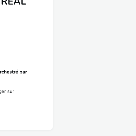
TRÉAL
orchestré par
ger sur