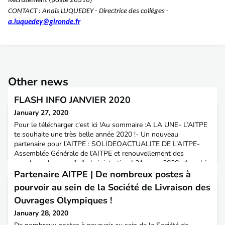
Recrutement (poste 26316)
CONTACT :
Anaïs LUQUEDEY - Directrice des collèges -
a.luquedey@gironde.fr
Other news
FLASH INFO JANVIER 2020
January 27, 2020
Pour le télécharger c'est ici !Au sommaire :A LA UNE- L’AITPE
te souhaite une très belle année 2020 !- Un nouveau
partenaire pour l’AITPE : SOLIDEOACTUALITE DE L’AITPE-
Assemblée Générale de l’AITPE et renouvellement des
membres du conseil d’administration | 31 mars 2020- Appel à
cotisation 2020- Merci aux partenaires qui nous ont fait
Partenaire AITPE | De nombreux postes à
confiance pour leurs recrutements en 2019 !- Faits marquants
pourvoir au sein de la Société de Livraison des
Ouvrages Olympiques !
January 28, 2020