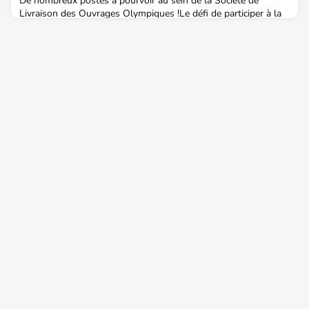
De nombreux postes à pourvoir au sein de la Société de
Livraison des Ouvrages Olympiques !Le défi de participer à la
livraison des ouvrages olympiques ne vous fait pas peur et au
contraire éveille en vous des idées neuves, ambitieuses et
disruptives ? Vous cherchez à rejoindre une entreprise agile qui
porte un projet national, où vous pourrez allier responsabilités
et créativité ? Les équipes de l