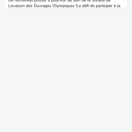
De nombreux postes à pourvoir au sein de la Société de
Livraison des Ouvrages Olympiques !Le défi de participer à la
livraison des ouvrages olympiques ne vous fait pas peur et au
contraire éveille en vous des idées neuves, ambitieuses et
disruptives ? Vous cherchez à rejoindre une entreprise agile qui
porte un projet national, où vous pourrez allier responsabilités
et créativité ? Les équipes de l