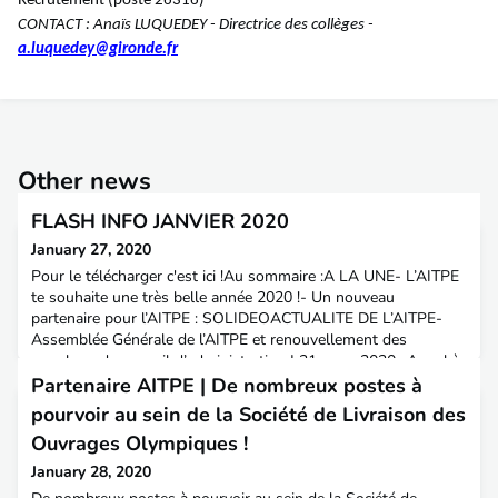
Recrutement (poste 26316)
CONTACT :
Anaïs LUQUEDEY - Directrice des collèges -
a.luquedey@gironde.fr
Other news
FLASH INFO JANVIER 2020
January 27, 2020
Pour le télécharger c'est ici !Au sommaire :A LA UNE- L’AITPE
te souhaite une très belle année 2020 !- Un nouveau
partenaire pour l’AITPE : SOLIDEOACTUALITE DE L’AITPE-
Assemblée Générale de l’AITPE et renouvellement des
membres du conseil d’administration | 31 mars 2020- Appel à
cotisation 2020- Merci aux partenaires qui nous ont fait
Partenaire AITPE | De nombreux postes à
confiance pour leurs recrutements en 2019 !- Faits marquants
pourvoir au sein de la Société de Livraison des
Ouvrages Olympiques !
January 28, 2020