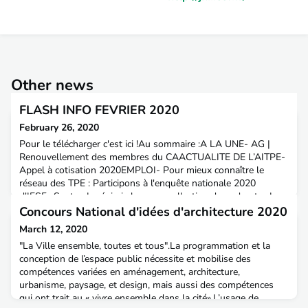
Other news
FLASH INFO FEVRIER 2020
February 26, 2020
Pour le télécharger c'est ici !Au sommaire :A LA UNE- AG |
Renouvellement des membres du CAACTUALITE DE L’AITPE-
Appel à cotisation 2020EMPLOI- Pour mieux connaître le
réseau des TPE : Participons à l'enquête nationale 2020
d'IESF- Syntec-Ingénierie lance sa collection de podcasts- Le
Ministère des armées recrute des ingénieurs militaires
Concours National d'idées d'architecture 2020
d’infrastructures civils ou fonctionnairesPROTECTION JURIDI
March 12, 2020
"La Ville ensemble, toutes et tous".La programmation et la
conception de l’espace public nécessite et mobilise des
compétences variées en aménagement, architecture,
urbanisme, paysage, et design, mais aussi des compétences
qui ont trait au « vivre ensemble dans la cité».L’usage de