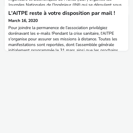
Journées Nationales de l’Ingénieur (JNI) qui se déroulent sous
le haut patronage de Monsieur Emmanuel MACRON Président
L'AITPE reste à votre disposition par mail !
de la République. Cette année, les JNI seront placées sous le
March 16, 2020
thème du développement durable dans le cadre du World
Engineering Day (WED) fixé le 4 mars de chaque année.Au-
Pour joindre la permanence de l'association privilégiez
delà de cette célébration du 4 mars pendant la pér
dorénavant les e-mails !Pendant la crise sanitaire, l'AITPE
s'organise pour assurer ses missions à distance. Toutes les
manifestations sont reportées, dont l'assemblée générale
initialement programmée le 31 mars ainsi que les prochains
rendez-vous en région. L'équipe reste à votre disposition par
messagerie ou visio-conférence. De gauche à d