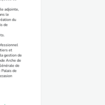
le adjointe,
ns le
réation du
is de
ts.
ofessionnel
tiers et
la gestion de
ande Arche de
 Générale de
e Palais de
occasion