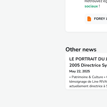
Retrouvez ég
sociaux
!
FOREY 
Other news
LE PORTRAIT DU J
2005 Directrice Sy
May 22, 2025
« Patrimoine & Culture »
témoignage de Line RIVA
actuellement directrice 
& Territoires : Bonjour Li
Je suis entrée à l’ENTPE 
2002. Mariée à un Stépha
natale pour vivre à Sain