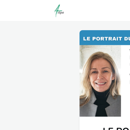
Actualités
Agenda
C
Offres d'emploi dépôt/co
Clubs | Promos