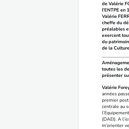
de Valérie 
l'ENTPE en 1
Valérie FER
cheffe du d
préalables et
exercent tou
du patrimoin
de la Culture
Aménagement 
toutes les d
présenter su
Valérie Fore
années passée
premier post
centrale au s
l’Equipement 
(DAEI). A l’i
m’orienter v