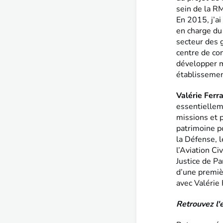
sein de la 
En 2015, j’ai
en charge du
secteur des 
centre de con
développer m
établissement
Valérie Fer
essentiellem
missions et 
patrimoine po
la Défense, l
l’Aviation Ci
Justice de Pa
d’une premiè
avec Valérie 
Retrouvez l'