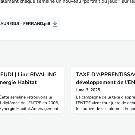
alement chaque semaine un nouveau "portrait du jeudi" sur l
JAUREGUI - FERRAND.pdf
EUDI | Line RIVAL ING
TAXE D'APPRENTISSAGE
nergie Habitat
développement de l'EN
June 3, 2025
 Cette semaine retrouvons le
La campagne de la taxe d’appr
Ldiplômée de l'ENTPE en 2005,
l’ENTPE vient tout juste de déb
à Synergie Habitat.Aménagement
le soutien de ses alumni ! En jo
ne, peux-tu te présenter ?Line :
d’ambassadeur de l’Ecole dans 
en tant qu’élève fonctionnaire en
des décisionnaires de ton entr
nois, j’ai quitté ma Normandie
etc. - pour qu’ils choisissent 
t-Etienne depuis maintenant 14
bénéficiaire. Pour soutenir l’EN