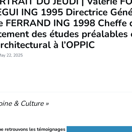
RTRAIT DU JEUDI | Valérie F
GUI ING 1995 Directrice Géné
ie FERRAND ING 1998 Cheffe 
tement des études préalables 
architectural à l’OPPIC
May 22, 2025
oine & Culture »
ne retrouvons les témoignages