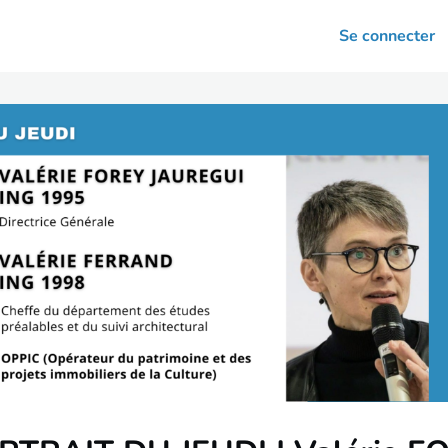
arrières
Se connecter
nsultation
Votre association