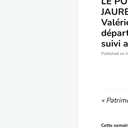
LE PO
JAURE
Valér
dépar
suivi 
Published on 
« Patrim
Cette semai