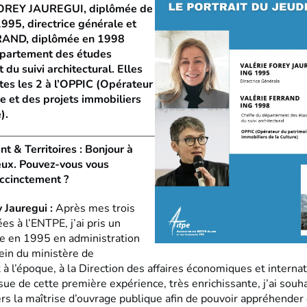
FOREY JAUREGUI, diplômée de
995, directrice générale et
RAND, diplômée en 1998
épartement des études
 du suivi architectural. Elles
tes les 2 à l’OPPIC (Opérateur
e et des projets immobiliers
).
& Territoires : Bonjour à
eux. Pouvez-vous vous
ccinctement ?
y Jauregui :
Après mes trois
s à l’ENTPE, j’ai pris un
e en 1995 en administration
ein du ministère de
à l’époque, à la Direction des affaires économiques et interna
ssue de cette première expérience, très enrichissante, j’ai souh
ers la maîtrise d’ouvrage publique afin de pouvoir appréhender