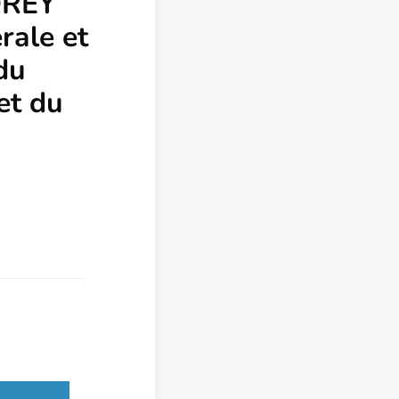
OREY
rale et
du
et du