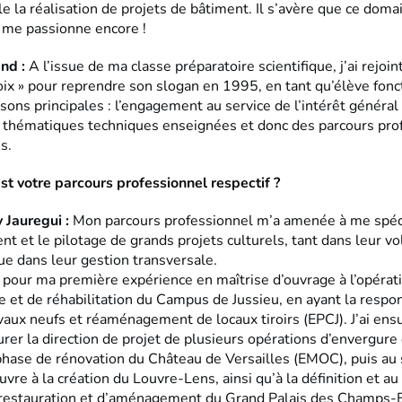
e la réalisation de projets de bâtiment. Il s’avère que ce doma
 me passionne encore !
and :
A l’issue de ma classe préparatoire scientifique, j’ai rejoint
oix » pour reprendre son slogan en 1995, en tant qu’élève fonc
sons principales : l’engagement au service de l’intérêt général 
s thématiques techniques enseignées et donc des parcours pro
es.
st votre parcours professionnel respectif ?
y Jauregui :
Mon parcours professionnel m’a amenée à me spéci
 et le pilotage de grands projets culturels, tant dans leur vo
ue dans leur gestion transversale.
é pour ma première expérience en maîtrise d’ouvrage à l’opérat
 et de réhabilitation du Campus de Jussieu, en ayant la respon
avaux neufs et réaménagement de locaux tiroirs (EPCJ). J’ai ensu
rer la direction de projet de plusieurs opérations d’envergure
phase de rénovation du Château de Versailles (EMOC), puis au 
re à la création du Louvre-Lens, ainsi qu’à la définition et a
 restauration et d’aménagement du Grand Palais des Champs-