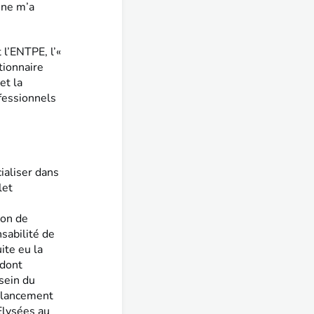
ine m’a
 l’ENTPE, l’«
tionnaire
et la
fessionnels
aliser dans
let
ion de
sabilité de
ite eu la
 dont
sein du
u lancement
Elysées au