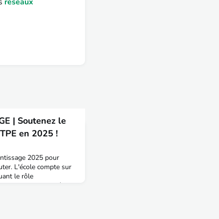
es
réseaux
 | Soutenez le
TPE en 2025 !
entissage 2025 pour
uter. L'école compte sur
uant le rôle
ton entourage, auprès
eprise - DG, DRH, DAF,
l’ENTPE comme
TPE, rien de plus simple !