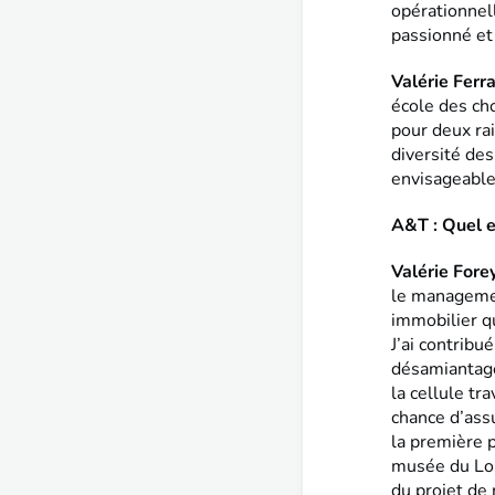
opérationnell
passionné et
Valérie Ferr
école des ch
pour deux rai
diversité de
envisageabl
A&T : Quel e
Valérie Fore
le management
immobilier q
J’ai contribu
désamiantage
la cellule tr
chance d’assu
la première 
musée du Louv
du projet de