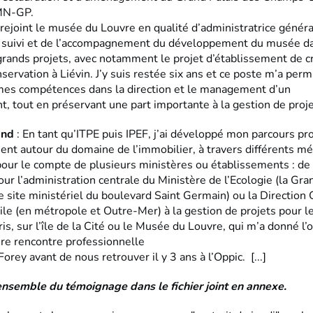
RMN-GP.
 rejoint le musée du Louvre en qualité d’administratrice généra
 suivi et de l’accompagnement du développement du musée da
grands projets, avec notamment le projet d’établissement de c
servation à Liévin. J’y suis restée six ans et ce poste m’a perm
es compétences dans la direction et le management d’un
, tout en préservant une part importante à la gestion de proje
rand
: En tant qu’ITPE puis IPEF, j’ai développé mon parcours pr
ent autour du domaine de l’immobilier, à travers différents mé
pour le compte de plusieurs ministères ou établissements : de 
ur l’administration centrale du Ministère de l’Ecologie (la Gr
e site ministériel du boulevard Saint Germain) ou la Direction
vile (en métropole et Outre-Mer) à la gestion de projets pour l
ris, sur l’île de la Cité ou le Musée du Louvre, qui m’a donné l’
re rencontre professionnelle
Forey avant de nous retrouver il y 3 ans à l’Oppic. [...]
ensemble du témoignage dans le fichier joint en annexe.