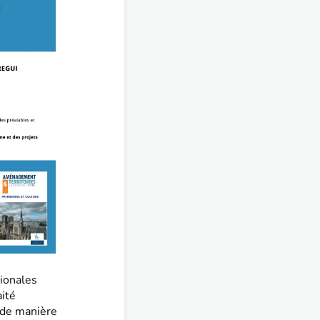
tionales
aité
 de manière