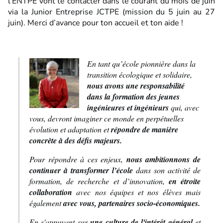
l’ENTPE vont te contacter dans le courant du mois de juin
via la Junior Entreprise
JCTPE (mission du 5 juin au 27
juin)
. Merci d’avance pour ton accueil et ton aide !
En tant qu’école pionnière dans la
transition écologique et solidaire,
nous avons une responsabilité
dans la formation des jeunes
ingénieures et ingénieurs
qui, avec
vous, devront imaginer ce monde en perpétuelles
évolution et adaptation et
répondre de manière
concrète à des défis majeurs.
Pour répondre à ces enjeux,
nous ambitionnons de
continuer à transformer l’école
dans son activité de
formation, de recherche et d’innovation,
en étroite
collaboration
avec nos équipes et nos élèves mais
également
avec vous, partenaires socio-économiques.
En s'appuyant sur
une culture de l'intérêt général
et