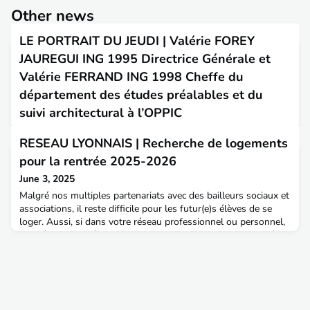
Other news
LE PORTRAIT DU JEUDI | Valérie FOREY
JAUREGUI ING 1995 Directrice Générale et
Valérie FERRAND ING 1998 Cheffe du
département des études préalables et du
suivi architectural à l’OPPIC
May 22, 2025
RESEAU LYONNAIS | Recherche de logements
« Patrimoine & Culture » Cette semaine retrouvons les
pour la rentrée 2025-2026
témoignages de Valérie FOREY JAUREGUI, diplômée de
l'ENTPE en 1995, directrice générale et Valérie FERRAND,
June 3, 2025
diplômée en 1998 cheffe du département des études
Malgré nos multiples partenariats avec des bailleurs sociaux et
préalables et du suivi architectural. Elles exercent toutes les 2
associations, il reste difficile pour les futur(e)s élèves de se
à l’OPPIC (Opérateur du patrimoine et des projets immobiliers
loger. Aussi, si dans votre réseau professionnel ou personnel,
de la Culture).Aménagement & Territoires : Bonjour à toutes
vous êtes informé(e)s d’offres de logement (y compris privées,
particuliers…) proches de l’école, n’hésitez pas à les transmettre
à
magali.desbos@entpe.frLes
offres seront mises en ligne sur
l’espace candidat