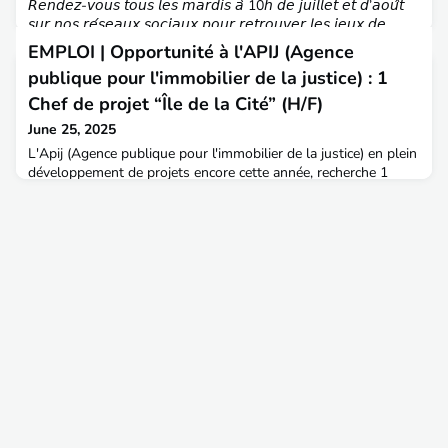
𝘙𝘦𝘯𝘥𝘦𝘻-𝘷𝘰𝘶𝘴 𝘵𝘰𝘶𝘴 𝘭𝘦𝘴 𝘮𝘢𝘳𝘥𝘪𝘴 𝘢̀ 10𝘩 𝘥𝘦 𝘫𝘶𝘪𝘭𝘭𝘦𝘵 𝘦𝘵 𝘥’𝘢𝘰𝘶̂𝘵
𝘴𝘶𝘳 𝘯𝘰𝘴 𝘳𝘦́𝘴𝘦𝘢𝘶𝘹 𝘴𝘰𝘤𝘪𝘢𝘶𝘹 𝘱𝘰𝘶𝘳 𝘳𝘦𝘵𝘳𝘰𝘶𝘷𝘦𝘳 𝘭𝘦𝘴 𝘫𝘦𝘶𝘹 𝘥𝘦
𝘭’𝘈𝘐𝘛𝘗𝘌 !Le défi de cette semaine : Parmi toutes ces
EMPLOI | Opportunité à l'APIJ (Agence
propositions, retrouvez celles qui sont vraies :V/F - Le PLUi
publique pour l'immobilier de la justice) : 1
(Plan Local d’Urbanisme intercommunal) a la même valeur
juridique qu’un PLU communal, m
Chef de projet “Île de la Cité” (H/F)
June 25, 2025
L'Apij (Agence publique pour l'immobilier de la justice) en plein
développement de projets encore cette année, recherche 1
Chef de projet “Île de la Cité” (H/F).C'est une opportunité à
saisir pour intervenir sur une opération majeure et complexe,
en phase travaux et en site occupé ; de contribuer à la
préservation d'un patrimoine historique au cœur de Paris et
ainsi d'améliorer les conditions d'ac