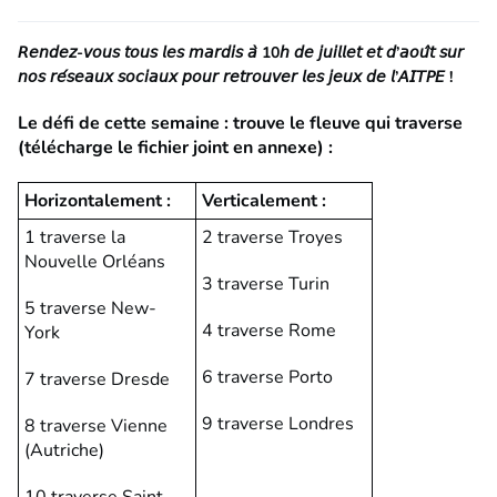
𝘙𝘦𝘯𝘥𝘦𝘻-𝘷𝘰𝘶𝘴 𝘵𝘰𝘶𝘴 𝘭𝘦𝘴 𝘮𝘢𝘳𝘥𝘪𝘴 𝘢̀ 10𝘩 𝘥𝘦 𝘫𝘶𝘪𝘭𝘭𝘦𝘵 𝘦𝘵 𝘥’𝘢𝘰𝘶̂𝘵 𝘴𝘶𝘳
𝘯𝘰𝘴 𝘳𝘦́𝘴𝘦𝘢𝘶𝘹 𝘴𝘰𝘤𝘪𝘢𝘶𝘹 𝘱𝘰𝘶𝘳 𝘳𝘦𝘵𝘳𝘰𝘶𝘷𝘦𝘳 𝘭𝘦𝘴 𝘫𝘦𝘶𝘹 𝘥𝘦 𝘭’𝘈𝘐𝘛𝘗𝘌 !
Le défi de cette semaine : t
rouve le fleuve qui traverse
(télécharge le fichier joint en annexe) :
Horizontalement :
Verticalement :
1 traverse la
2 traverse Troyes
Nouvelle Orléans
3 traverse Turin
5 traverse New-
4 traverse Rome
York
6 traverse Porto
7 traverse Dresde
9 traverse Londres
8 traverse Vienne
(Autriche)
10 traverse Saint-