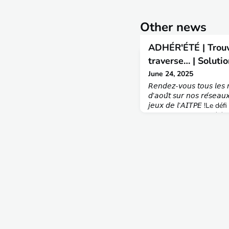
Other news
ADHÉR'ÉTÉ | Trouve
traverse… | Solutio
June 24, 2025
𝘙𝘦𝘯𝘥𝘦𝘻-𝘷𝘰𝘶𝘴 𝘵𝘰𝘶𝘴 𝘭𝘦𝘴 𝘮
𝘥’𝘢𝘰𝘶̂𝘵 𝘴𝘶𝘳 𝘯𝘰𝘴 𝘳𝘦́𝘴𝘦𝘢𝘶
𝘫𝘦𝘶𝘹 𝘥𝘦 𝘭’𝘈𝘐𝘛𝘗𝘌 !Le
fleuve qui traverse (téléch
: Horizontalement :Vertic
Orléans5 traverse New-Y