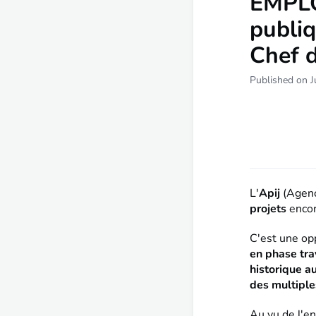
EMPLOI
publiq
Chef d
Published on J
L'
Apij
(Agence
projets
enco
C'est une opp
en phase tra
historique a
des multiples
Au vu de l'en