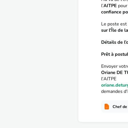
l’
AITPE
pour
confiance p
Le poste est
sur l'
Île de l
Détails de l
Prêt à postul
Envoyer votre
Oriane DE 
l'AITPE
oriane.detu
demandes d'i
Chef de 