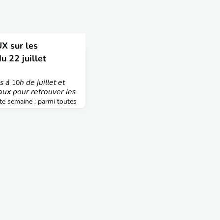
X sur les
u 22 juillet
 𝘢̀ 10𝘩 𝘥𝘦 𝘫𝘶𝘪𝘭𝘭𝘦𝘵 𝘦𝘵
𝘢𝘶𝘹 𝘱𝘰𝘶𝘳 𝘳𝘦𝘵𝘳𝘰𝘶𝘷𝘦𝘳 𝘭𝘦𝘴
de cette semaine : parmi toutes
es qui sont vraies :V/F -
mier constructeur mondial
 - Le c