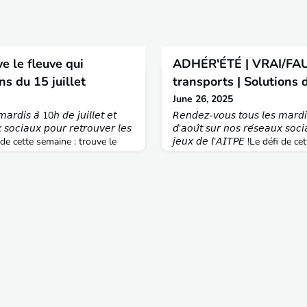
 le fleuve qui
ADHÉR'ÉTÉ | VRAI/FAU
ns du 15 juillet
transports | Solutions d
June 26, 2025
𝘢𝘳𝘥𝘪𝘴 𝘢̀ 10𝘩 𝘥𝘦 𝘫𝘶𝘪𝘭𝘭𝘦𝘵 𝘦𝘵
𝘙𝘦𝘯𝘥𝘦𝘻-𝘷𝘰𝘶𝘴 𝘵𝘰𝘶𝘴 𝘭𝘦𝘴 𝘮𝘢𝘳𝘥𝘪𝘴
 𝘴𝘰𝘤𝘪𝘢𝘶𝘹 𝘱𝘰𝘶𝘳 𝘳𝘦𝘵𝘳𝘰𝘶𝘷𝘦𝘳 𝘭𝘦𝘴
𝘥’𝘢𝘰𝘶̂𝘵 𝘴𝘶𝘳 𝘯𝘰𝘴 𝘳𝘦́𝘴𝘦𝘢𝘶𝘹 𝘴𝘰𝘤𝘪
 défi de cette semaine : trouve le
𝘫𝘦𝘶𝘹 𝘥𝘦 𝘭’𝘈𝘐𝘛𝘗𝘌 !Le défi 
arge le fichier joint en annexe)
ces propositions, retrouvez cell
alement :1 traverse la Nouvelle
La Chine est aujourd’hui le pre
ork7 traverse Dr
de navires porte-conteneurs.V/F