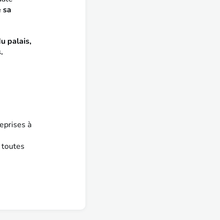
 sa
du palais,
.
reprises à
 toutes