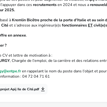
 l'appuyer dans ces
recrutements
en 2024
et nous a
renouvelé
our 2025.
 basé à
Kremlin Bicêtre proche de la porte d'Italie et au sein 
a Cité
et s’adresse aux ingénieur(e)s
fonctionnaires
ET
civil(e)s
’offre en annexe
.
er ?
 CV et lettre de motivation à :
TURGY
, Chargée de l'emploi, de la carrière et des relations ent
rgy@entpe.fr
en rappelant le nom du poste dans l'objet et pour
nformation : 04 72 04 71 61
projet Apij Ile de Cité.pdf