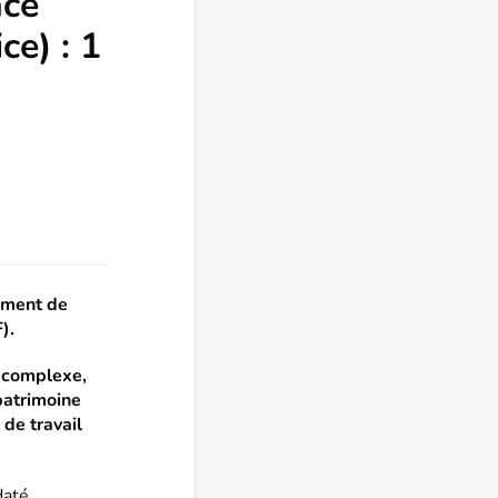
nce
ce) : 1
ement de
).
t complexe,
patrimoine
 de travail
até