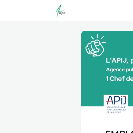
Actualités
Agenda
C
Offres d'emploi dépôt/co
Clubs | Promos