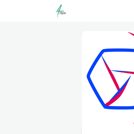
Actualités
Agenda
C
Offres d'emploi dépôt/co
Clubs | Promos