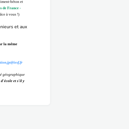
ciment-béton et
s de France -
âce à vous !)
énieurs et aux
par la même
ion.jp@iesf.fr
ité géographique
d'école et s'il y