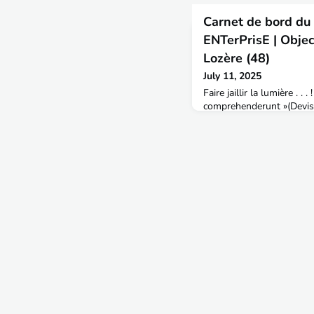
Carnet de bord du 
ENTerPrisE | Objec
Lozère (48)
July 11, 2025
Faire jaillir la lumière . .
comprehenderunt »(Devise 
ténèbres ne m’envahiront 
petite planète de la Galax
mission StarITPEtrek se d
devaient être d’une trem
déterminée à tenter d’en 
recueillant tous le