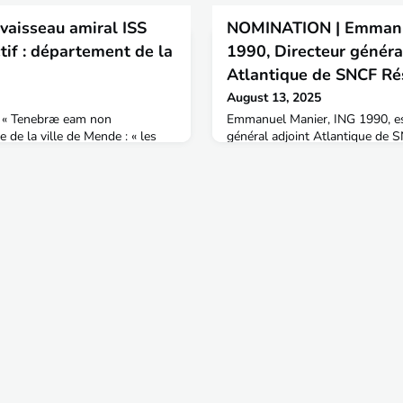
vaisseau amiral ISS
NOMINATION | Emmanu
tif : département de la
1990, Directeur généra
Atlantique de SNCF Ré
August 13, 2025
 . ! « Tenebræ eam non
Emmanuel Manier, ING 1990, es
de la ville de Mende : « les
général adjoint Atlantique de 
point ») A l’approche de la plus
souhaite le meilleur dans ses n
ie France par la population, la
Emmanuel est diplômé de l'EN
outait bien que les Lozériens
35, il était jusque là Directeur d
pe peu commune, mais elle était
SE de la France.De la géologie 
percer les secrets en y
Géologie, Emmanuel Manier com
Laboratoire régional des Pon