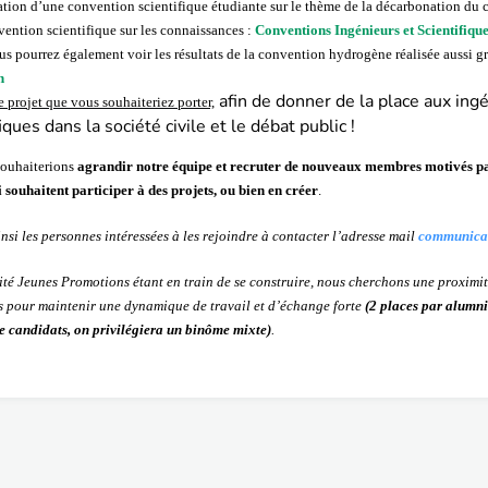
ation d’une convention scientifique étudiante sur le thème de la décarbonation du 
vention scientifique sur les connaissances :
Conventions Ingénieurs et Scientifique
s pourrez également voir les résultats de la convention hydrogène réalisée aussi gr
n
afin de donner de la place aux ing
e pro
jet que vous souhaiteriez porter,
fiques dans la société civile et le débat public !
 souhaiterions
agrandir notre équipe et recruter de nouveaux membres motivés 
i souhaitent participer à des projets, ou bien en créer
.
si les personnes intéressées à les rejoindre à contacter l’adresse mail
communicat
té Jeunes Promotions étant en train de se construire, nous cherchons une proxim
s pour maintenir une dynamique de travail et d’échange forte
(2 places par alumni 
e candidats, on privilégiera un binôme mixte)
.