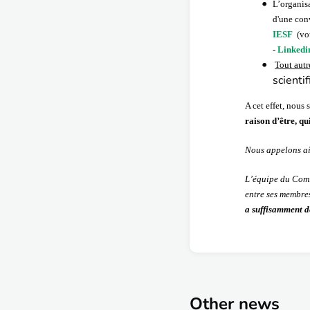
L’organis
d'une con
IESF
(vou
-
Linkedi
Tout autr
scienti
A cet effet, nous
raison d’être, qu
Nous appelons ain
L’équipe du Comi
entre ses membre
a suffisamment d
Other news