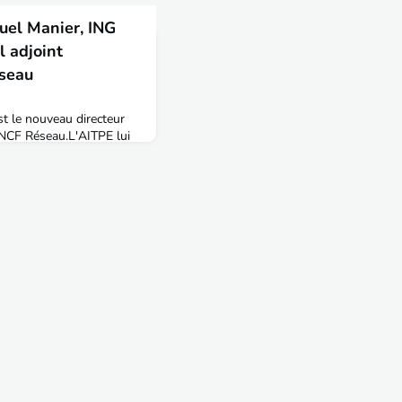
el Manier, ING
l adjoint
seau
t le nouveau directeur
SNCF Réseau.L'AITPE lui
ouvelles fonctions.📍
TPE en 1990, promotion
e l’ingénierie pour la zone
au rail"Docteur en
mence sa carrière au