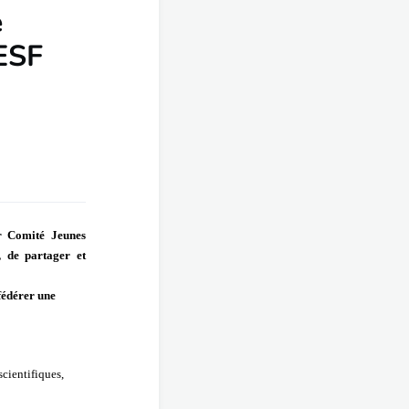
e
ESF
ur
Comité Jeunes
, de partager et
fédérer une
cientifiques,