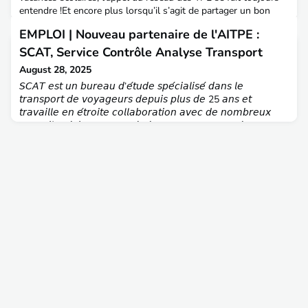
entendre !Et encore plus lorsqu’il s’agit de partager un bon
moment autour d’un verre, dans une ambiance toujours aussi
EMPLOI | Nouveau partenaire de l'AITPE :
conviviale.C’est ainsi que, le mercredi 13 août 2025, plus d’une
dizaine de TPE se sont retrouvés à Cayenne, en Guyane.Un
SCAT, Service Contrôle Analyse Transport
grand merci à Clara TIBI (promo 67) et Sté
August 28, 2025
𝘚𝘊𝘈𝘛 𝘦𝘴𝘵 𝘶𝘯 𝘣𝘶𝘳𝘦𝘢𝘶 𝘥’𝘦́𝘵𝘶𝘥𝘦 𝘴𝘱𝘦́𝘤𝘪𝘢𝘭𝘪𝘴𝘦́ 𝘥𝘢𝘯𝘴 𝘭𝘦
𝘵𝘳𝘢𝘯𝘴𝘱𝘰𝘳𝘵 𝘥𝘦 𝘷𝘰𝘺𝘢𝘨𝘦𝘶𝘳𝘴 𝘥𝘦𝘱𝘶𝘪𝘴 𝘱𝘭𝘶𝘴 𝘥𝘦 25 𝘢𝘯𝘴 𝘦𝘵
𝘵𝘳𝘢𝘷𝘢𝘪𝘭𝘭𝘦 𝘦𝘯 𝘦́𝘵𝘳𝘰𝘪𝘵𝘦 𝘤𝘰𝘭𝘭𝘢𝘣𝘰𝘳𝘢𝘵𝘪𝘰𝘯 𝘢𝘷𝘦𝘤 𝘥𝘦 𝘯𝘰𝘮𝘣𝘳𝘦𝘶𝘹
𝘤𝘰𝘯𝘴𝘦𝘪𝘭𝘴 𝘳𝘦́𝘨𝘪𝘰𝘯𝘢𝘶𝘹 𝘦𝘵 𝘨𝘦́𝘯𝘦́𝘳𝘢𝘶𝘹, 𝘤𝘰𝘮𝘮𝘶𝘯𝘢𝘶𝘵𝘦́𝘴
𝘥’𝘢𝘨𝘨𝘭𝘰𝘮𝘦́𝘳𝘢𝘵𝘪𝘰𝘯, 𝘨𝘳𝘰𝘶𝘱𝘦�