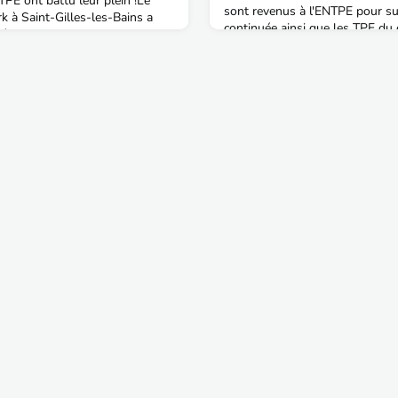
TPE ont battu leur plein !Le
sont revenus à l'ENTPE pour su
k à Saint-Gilles-les-Bains a
continuée ainsi que les TPE du
génieurs pour partager
titres 2025 également en format
 bonne humeur. Parmi les
référents lyonnais pour l'anima
ort, Stéphane Picard et Radji
GUILLAUD (promo 64),
ichir ces discussions
erci à Radj