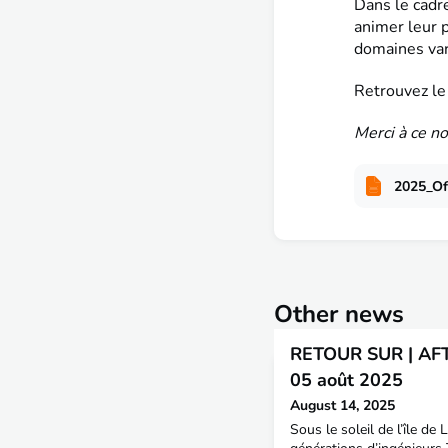
Dans le cadr
animer leur 
domaines var
Retrouvez le 
Merci à ce no
2025_Of
Other news
RETOUR SUR | AF
05 août 2025
August 14, 2025
Sous le soleil de l’île de