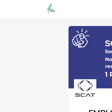
Actualités
Agenda
C
Offres d'emploi dépôt/co
Clubs | Promos