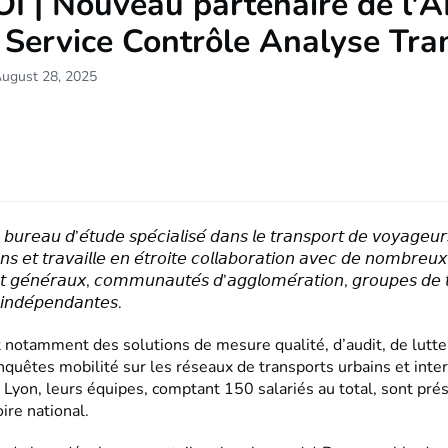
 | Nouveau partenaire de l'A
 Service Contrôle Analyse Tra
August 28, 2025
𝘣𝘶𝘳𝘦𝘢𝘶 𝘥’𝘦́𝘵𝘶𝘥𝘦 𝘴𝘱𝘦́𝘤𝘪𝘢𝘭𝘪𝘴𝘦́ 𝘥𝘢𝘯𝘴 𝘭𝘦 𝘵𝘳𝘢𝘯𝘴𝘱𝘰𝘳𝘵 𝘥𝘦 𝘷𝘰𝘺𝘢𝘨𝘦𝘶𝘳
 𝘦𝘵 𝘵𝘳𝘢𝘷𝘢𝘪𝘭𝘭𝘦 𝘦𝘯 𝘦́𝘵𝘳𝘰𝘪𝘵𝘦 𝘤𝘰𝘭𝘭𝘢𝘣𝘰𝘳𝘢𝘵𝘪𝘰𝘯 𝘢𝘷𝘦𝘤 𝘥𝘦 𝘯𝘰𝘮𝘣𝘳𝘦𝘶𝘹 
𝘵 𝘨𝘦́𝘯𝘦́𝘳𝘢𝘶𝘹, 𝘤𝘰𝘮𝘮𝘶𝘯𝘢𝘶𝘵𝘦́𝘴 𝘥’𝘢𝘨𝘨𝘭𝘰𝘮𝘦́𝘳𝘢𝘵𝘪𝘰𝘯, 𝘨𝘳𝘰𝘶𝘱𝘦𝘴 𝘥𝘦 𝘵
 𝘪𝘯𝘥𝘦́𝘱𝘦𝘯𝘥𝘢𝘯𝘵𝘦𝘴.
t notamment des solutions de mesure qualité, d’audit, de lutte
nquêtes mobilité sur les réseaux de transports urbains et inter
 Lyon, leurs équipes, comptant 150 salariés au total, sont pré
oire national.