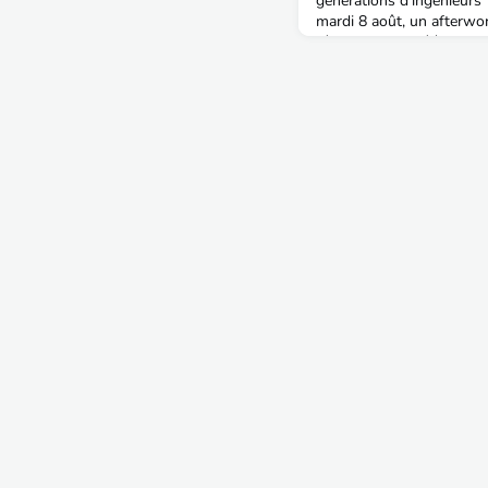
générations d’ingénieurs 
mardi 8 août, un afterwor
réuni alumni et élèves in
expériences, conseils et
participants, Janis Glamp
Araye ont contribué à enr
passionnantes.Un grand m