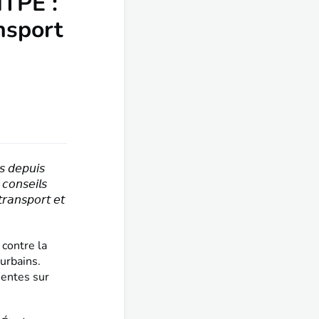
ITPE :
nsport
𝘴 𝘥𝘦𝘱𝘶𝘪𝘴
𝘤𝘰𝘯𝘴𝘦𝘪𝘭𝘴
𝘳𝘢𝘯𝘴𝘱𝘰𝘳𝘵 𝘦𝘵
 contre la
urbains.
sentes sur