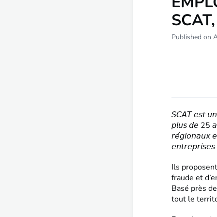
EMPLOI
SCAT,
Published on 
𝘚𝘊𝘈𝘛 𝘦𝘴𝘵 𝘶𝘯 
𝘱𝘭𝘶𝘴 𝘥𝘦 25 𝘢𝘯
𝘳𝘦́𝘨𝘪𝘰𝘯𝘢𝘶𝘹 
𝘦𝘯𝘵𝘳𝘦𝘱𝘳𝘪𝘴𝘦𝘴
Ils proposen
fraude et d’e
Basé près de
tout le territ