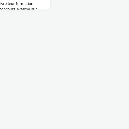
ivre leur formation
 concours externe sur
ion à l'école.Merci à nos
tion du club, Corentin