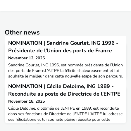
Other news
NOMINATION | Sandrine Gourlet, ING 1996 -
Présidente de l’Union des ports de France
November 12, 2025
Sandrine Gourlet, ING 1996, est nommée présidente de l’Union
des ports de France.L’AITPE la félicite chaleureusement et lui
souhaite le meilleur dans cette nouvelle étape de son parcours.
📍 Sandrine est diplômée de l'ENTPE en 1996, promotion 41,
NOMINATION | Cécile Delolme, ING 1989 -
IGPEFCN 2022. Élue à l’unanimité par le conseil
d’administration de l'UPF, Sandrine Gourlet succède à Jean-
Reconduite au poste de Directrice de l'ENTPE
Pierre Chalus à la présidence de l’Union des po
November 18, 2025
Cécile Delolme, diplômée de l'ENTPE en 1989, est reconduite
dans ses fonctions de Directrice de l'ENTPE.L’AITPE lui adresse
ses félicitations et lui souhaite pleine réussite pour cette
nouvelle étape 👏Le contexte national et international actuel
est complexe et incertain, nous assistons à la remise en