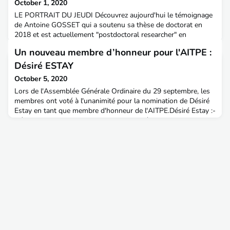
October 1, 2020
LE PORTRAIT DU JEUDI Découvrez aujourd'hui le témoignage
de Antoine GOSSET qui a soutenu sa thèse de doctorat en
2018 et est actuellement "postdoctoral researcher" en
ecotoxicologie.Sujet de thèse : Evaluation de l’écotoxicité des
Un nouveau membre d’honneur pour l'AITPE :
rejets urbains par temps de pluie : Développement d’une
batterie de bioessais et application à la conception de
Désiré ESTAY
biocapteursAménagement & Territoires : Antoine, peux-tu t
October 5, 2020
Lors de l'Assemblée Générale Ordinaire du 29 septembre, les
membres ont voté à l'unanimité pour la nomination de Désiré
Estay en tant que membre d'honneur de l'AITPE.Désiré Estay :-
Né le 8 novembre 1935 - Membre de la 5ème promotion,
Désiré Estay a été diplômé de l’ENTPE en 1959 - Un
engagement sans faille au service de l’Etat, des TPE et de ses
concitoyens : service militaire ; différents postes