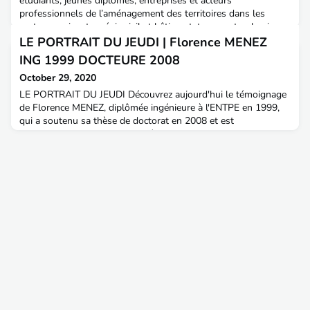
étudiants, jeunes diplômés, entreprises et acteurs
professionnels de l’aménagement des territoires dans les
secteurs suivants: génie civil et bâtiment, transport, urbanisme
et environnement. Le forum se tient avec le soutient de
LE PORTRAIT DU JEUDI | Florence MENEZ
l'ENTPE, de l'AITPE et de nombreux partenaires pub
ING 1999 DOCTEURE 2008
October 29, 2020
LE PORTRAIT DU JEUDI Découvrez aujourd'hui le témoignage
de Florence MENEZ, diplômée ingénieure à l'ENTPE en 1999,
qui a soutenu sa thèse de doctorat en 2008 et est
actuellement Directrice des opérations chez Urbanics.Sujet de
thèse : Le partenariat public privé en aménagement urbain :
évolution et métamorphose de la maîtrise d’ouvrage urbaine
des années 1960 à nos jours Aménagement & Territoires