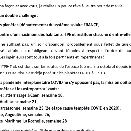
a façon et avec vous, je réalise un peu ce rêve à l’autre bout de ma vie !
 un double challenge :
 les planètes (départements) du système solaire FRANCE,
ncontre d’un maximum des habitants ITPE et restituer chacune d’entre-elle
ne suffisait pas, un soir d’abandon, probablement sous l’effet de quelqu
sé l’affaire en m’obligeant devant témoins à respecter l’ordre de n
s ingénieurs sont tout à la fois pertinents et impertinents !
-ITPE-Trek est donc sur les routes de l’espace (de mars à octobre) depuis 
ISS ENTrePrisE s’est déjà posé sur les planètes FR-01 à FR-13.
 la pandémie interplanétaire COVID ne s’y opposent pas, la mission doit 
anètes et les astroports suivants :
s : atterrissage à Caen, semaine 18,
 Aurillac, semaine 21,
Carcassonne, semaine 23 (2e étape cause tempête COVID en 2020),
te, Angoulême, semaine 26,
te-Maritime, La Rochelle, semaine 28