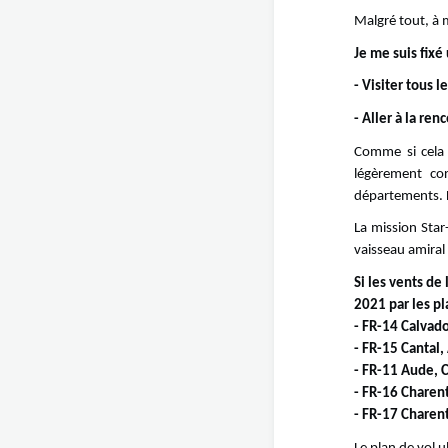
Malgré tout, à m
Je me suis fixé
- Visiter tous
- Aller à la re
Comme si cela 
légèrement cor
départements. Le
La mission Star
vaisseau amiral 
Si les vents de
2021 par les pl
- FR-14 Calvado
- FR-15 Cantal,
- FR-11 Aude, 
- FR-16 Charen
- FR-17 Charen