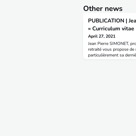
Other news
PUBLICATION | ​​​​​​
« Curriculum vitae 
April 27, 2021
Jean Pierre SIMONET, pr
retraité vous propose de r
particulièrement sa derni
vitae ».« Je vous invite à
très très courte intitulée 
publiée par Short Édition
« Nouvelles Renaissance(
histoire, vous pouvez