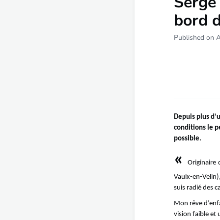
Serge
bord d
Published on A
Depuis plus d’u
conditions le p
possible.
«
Originaire 
Vaulx-en-Velin)
suis radié des c
Mon rêve d’enfa
vision faible e