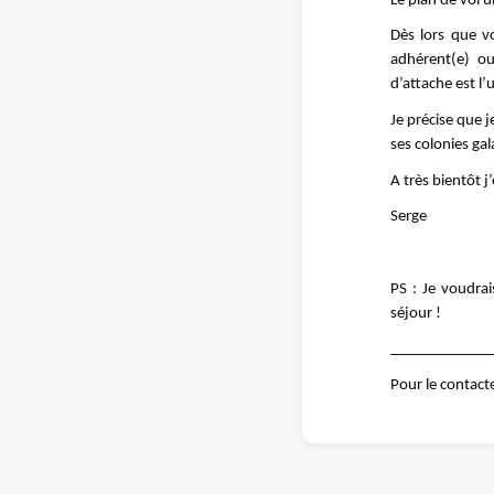
Le plan de vol ul
Dès lors que vo
adhérent(e) o
d’attache est l’
Je précise que 
ses colonies ga
A très bientôt j
Serge
PS : Je voudra
séjour !
_____________
Pour le contact