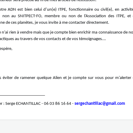
térieur sera précisé au fil de mes articles de restitution.
tre ADN est bien celui d’un(e) ITPE, fonctionnaire ou civil(e), en activité
u non au SNITPECT-FO, membre ou non de l’Association des ITPE, et 
une de ces planètes, je vous invite à me contacter directement.
je n’ai rien à vendre mais que je compte bien enrichir ma connaissance de no
lactiques au travers de vos contacts et de vos témoignages….
’espère,
is éviter de ramener quelque Alien et je compte sur vous pour m’alerter
______________________
er :
Serge ECHANTILLAC -
06 03 86 16 64 -
sergechantillac@gmail.com