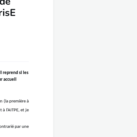
de
risE
l reprend si les
r accueil
 (la première à
à l’AITPE, et je
ontrarié par une