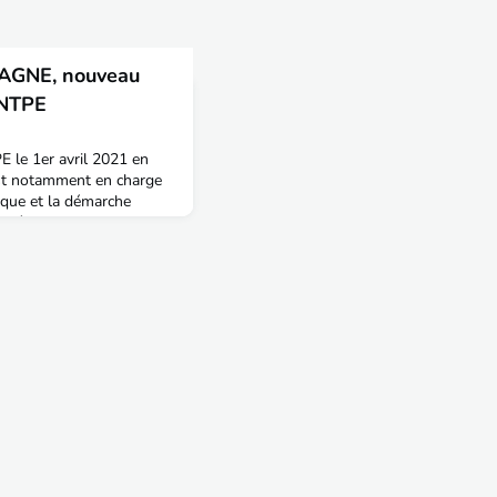
LAGNE, nouveau
ENTPE
E le 1er avril 2021 en
 est notamment en charge
ique et la démarche
lômé des Mines Saint-
 of Science de University
ancouver, Xavier OLAGNE
 monde industriel,