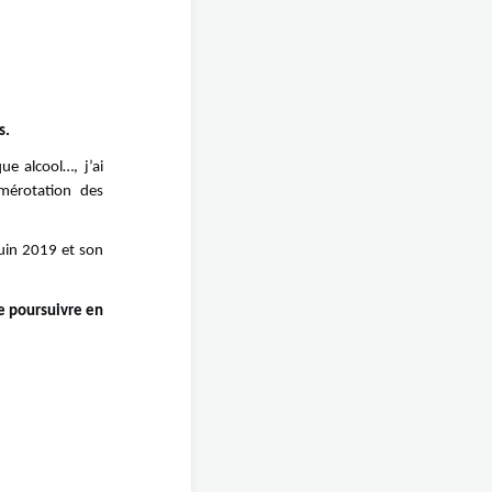
s.
e alcool…, j’ai
umérotation des
juin 2019 et son
se poursuivre en