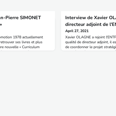
​Jean-Pierre SIMONET
Interview de Xavier O
»
directeur adjoint de l'
April 27, 2021
omotion 1978 actuellement
Xavier OLAGNE a rejoint l'ENTP
etrouver ses livres et plus
qualité de directeur adjoint, il
ère nouvelle « Curriculum
de coordonner le projet stratég
 découvrir ma dernière nouvelle
qualité de l'établissement. Dip
« Curriculum vitae », elle est
Etienne et titulaire d'un Master
, en compétition pour le prix
of British Columbia (UBC) à V
s) » 2021.Si vous aimez cette
a d'abord passé 20 ans dans le
principalement dans une fil