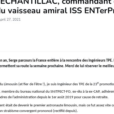
 ECHANTILLAC, commandant 
u vaisseau amiral ISS ENTerP
pril 27, 2021
n an, Serge parcours la France entière à la rencontre des Ingénieurs TPE. I
ermettent sa route la semaine prochaine. Merci de lui réserver le meilleu
e
du Limousin (et fier de l’être !), je suis Ingénieur des TPE de la 23
promotion
, membre du bureau national du SNITPECT-FO, ex-élu à la ex-CAP, adhérent 
adres de l’administration depuis le 1er août 2019 pour cause de retraite.
nt était de devenir le premier astronaute limousin, mais ce fut assez vite c
t un strabisme convergent prononcé (rectifié depuis).