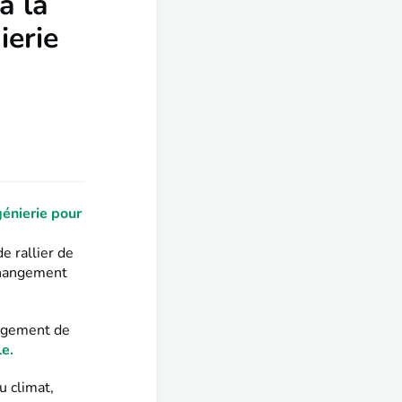
à la
ierie
génierie pour
e rallier de
 changement
gagement de
e.
u climat,