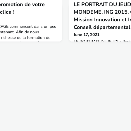
promotion de votre
LE PORTRAIT DU JEUDI
lics !
MONDEME, ING 2015, C
Mission Innovation et I
 CPGE commencent dans un peu
Conseil départemental
ntenant. Afin de nous
June 17, 2021
 richesse de la formation de
LE PORTRAIT DU JEUDI « Paris, 
nde diversité des carrières
attendent Paris et sa région.Dé
 parole des principaux
le témoignage de Maxence
 mi-juillet vous pourrez
MONDEME, diplômé ingénieur à
(sauf lundi et week-end) des
actuellement chef de projets, M
ant·e·s, alumni, d
Industrie au Conseil départemen
Bonjour Maxence, peux-tu nous
professionnel ? Maxence MON
l’opportunité de suiv