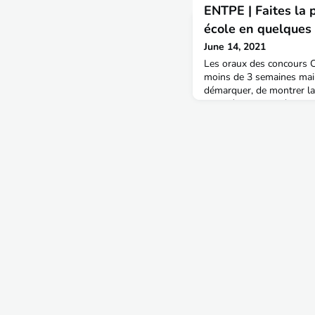
ENTPE | Faites la 
école en quelques c
June 14, 2021
Les oraux des concours
moins de 3 semaines mai
démarquer, de montrer la
notre école et la très gra
possibles, rien ne vaut la
concernés ! Ainsi, jusqu’à
découvrir tous les jours 
témoignages vidéo d’étudi