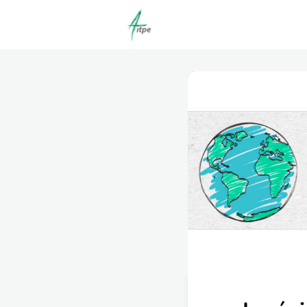
Actualités
Agenda
C
Offres d'emploi dépôt/co
Clubs | Promos