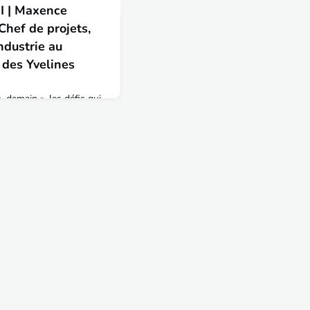
 | Maxence
hef de projets,
ndustrie au
 des Yvelines
demain », les défis qui
couvrez aujourd'hui
 l'ENTPE en 2015,
ission Innovation et
tal des Yvelines. A&T :
 présenter ton parcours
DEME : Ayant eu