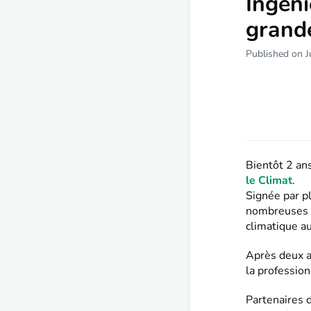
Ingéni
grande
Published on J
Bientôt 2 ans
le Climat
.
Signée par pl
nombreuses e
climatique au
Après deux a
la profession
Partenaires d