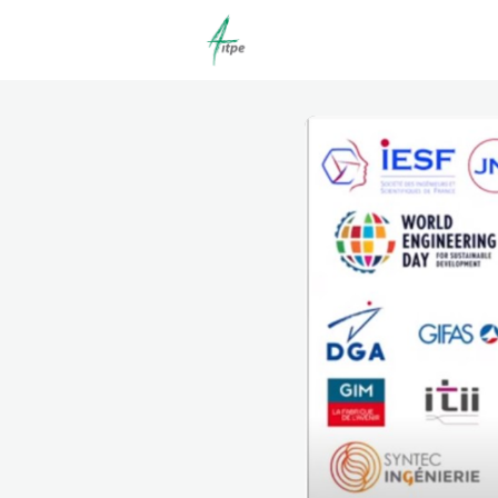
Actualités
Agenda
C
Offres d'emploi dépôt/co
Clubs | Promos