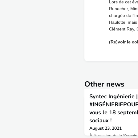
Lors de cet év
Runacher, Mini
chargée de l'I
Haulotte, mais
Clément Ray, 
(Re)voir le c
Other news
Syntec Ingénierie |
#INGÉNIERIEPOUR
vous le 18 septemb
sociaux !
August 23, 2021
À l’occasion de la Semai