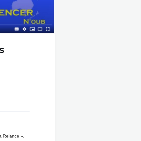
s
la Relance ».