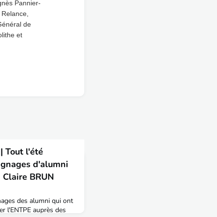
Agnès Pannier-
a Relance,
 Général de
lithe et
 Tout l'été
ignages d'alumni
 | Claire BRUN
nages des alumni qui ont
er l'ENTPE auprès des