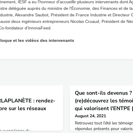
énement, IESF a eu l'honneur d'accueillir plusieurs intervenants dont 
stre déléguée auprès du ministre de l'Économie, des Finances et de l
ndustrie, Alexandre Saubot, Président de France Industrie et Directeur
 aussi deux ingénieurs entrepreneurs Nicolas Cruaud, Président de Néo
Co-fondateur d'InnovaFeed.
olloque et les vidéos des intervenants
Que sont-ils devenus ? |
LAPLANÈTE : rendez-
(re)découvrez les témo
re sur les réseaux
qui valorisent l'ENTPE
August 24, 2021
Retrouvez tout l'été les témoig
répondus présents pour valoris
ne européenne du