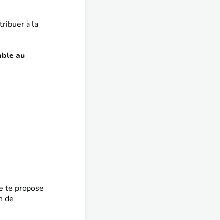
ribuer à la
able au
que te propose
n de