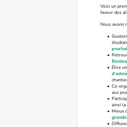
Voici un pre
faveur des a
Nous avons r
Souten
étudian
procha
Retrou
Borde
Élire 
d'admin
chantie
Co-orga
aux jeu
Partici
ainsi l
Mieux c
grande 
Diffuse