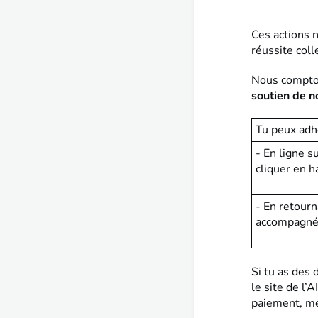
Ces actions 
réussite col
Nous compton
soutien de n
Tu peux adh
- En ligne s
cliquer en h
- En retourn
accompagné 
Si tu as des 
le site de l’
paiement, me