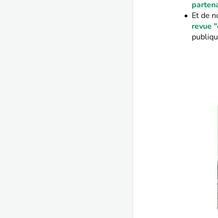
parten
Et de 
revue "
publique