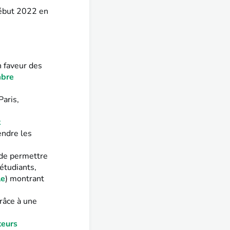
début 2022 en
n faveur des
mbre
Paris,
t
endre les
de permettre
étudiants,
le
) montrant
râce à une
teurs