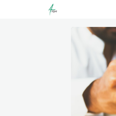
Actualités
Agenda
C
Offres d'emploi dépôt/co
Clubs | Promos