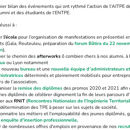
mier bilan des événements qui ont rythmé l'action de l'AITPE 
lumni et des étudiants de l'ENTPE.
éussi à :
ir
l’école
pour l’organisation de manifestations en présentiel e
ts (Gala, Reuteuleu, préparation du
forum Bâtira du 22 nove
in
),
ver le chemin des
afterworks
ô combien chers à nos alumni, à 
aux
ou Lyon notamment
un nouveau
bureau
et une
nouvelle équipe d’administrateurs e
istratrices
déterminés et pleinement mobilisés pour entrepr
rs de l’association,
niser la
remise des diplômes
des promos 2020 et 2021 afin 
nes diplômés de célébrer dignement la fin de leurs parcours d'
per aux
RNIT
(
Rencontres Nationales de l'Ingénierie Territoria
a détermination des TPE à peser sur les sujets de société,
onnaitre les métiers et l'employabilité des jeunes diplômés, g
enquête d'insertion professionnelle,
r de nombreuses offres d'emplois en provenance de nos
recru