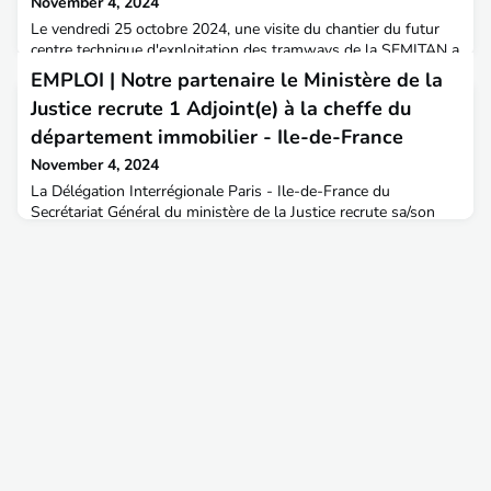
November 4, 2024
Le vendredi 25 octobre 2024, une visite du chantier du futur
centre technique d'exploitation des tramways de la SEMITAN a
été organisée par Damien Bergeron, promotion 1996 et
EMPLOI | Notre partenaire le Ministère de la
directeur de projets à la SEMITAN. Cette visite a permis de
Justice recrute 1 Adjoint(e) à la cheffe du
constater la technicité nécessaire pour concevoir un site
capable de répondre à tous les besoins en termes
département immobilier - Ile-de-France
d'exploitation et de maintenance des tramways. Le parcours
November 4, 2024
La Délégation Interrégionale Paris - Ile-de-France du
Secrétariat Général du ministère de la Justice recrute sa/son
adjoint(e) à la cheffe du département immobilier.En bref
:Piloter en maitrise d’ouvrage directe, au sein du ministère de la
Justice, un programme d'opérations de construction, de
réhabilitation et de rénovation ambitieux de grande
ampleur Gérer des projets complexes, transversaux et